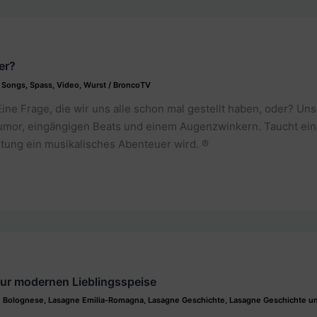
er?
,
Songs
,
Spass
,
Video
,
Wurst
/
BroncoTV
ne Frage, die wir uns alle schon mal gestellt haben, oder? Un
umor, eingängigen Beats und einem Augenzwinkern. Taucht ein 
tung ein musikalisches Abenteuer wird. ℗
zur modernen Lieblingsspeise
 Bolognese
,
Lasagne Emilia-Romagna
,
Lasagne Geschichte
,
Lasagne Geschichte un