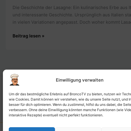
Die Geschichte der Lasagne: Ein kulinarisches Erbe aus Ita
und interessante Geschichte. Ursprünglich aus Italien st
in vielen Variationen angepasst. Doch woher kommt Lasagn
Die
Beitrag lesen »
Geschichte
der
Lasagne:
Vom
antiken
„Lagana“
Einwilligung verwalten
zur
Impressum
D
modernen
Um dir das bestmögliche Erlebnis auf BroncoTV zu bieten, nutzen wir Tech
wie Cookies. Damit können wir verstehen, wie du unsere Seite nutzt, und I
Lieblingsspeise
besser für dich optimieren. Wenn du zustimmst, hilfst du uns dabei, die Seite
verbessern. Ohne deine Einwilligung könnten manche Funktionen (wie Vid
interaktive Rezepte) eventuell nicht perfekt funktionieren.