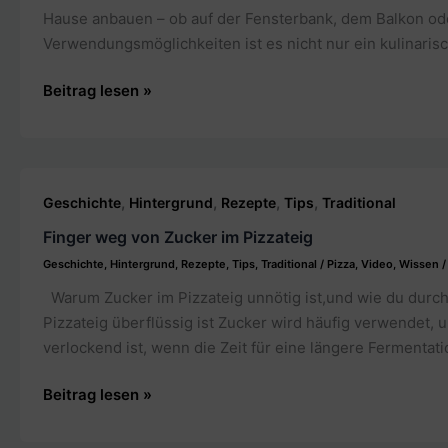
Hause anbauen – ob auf der Fensterbank, dem Balkon ode
Verwendungsmöglichkeiten ist es nicht nur ein kulinarisc
Basilikum
Beitrag lesen »
Genovese
zu
Hause
anbauen
,
,
,
,
Geschichte
Hintergrund
Rezepte
Tips
Traditional
Finger weg von Zucker im Pizzateig
Geschichte
,
Hintergrund
,
Rezepte
,
Tips
,
Traditional
/
Pizza
,
Video
,
Wissen
Warum Zucker im Pizzateig unnötig ist,und wie du durch
Pizzateig überflüssig ist Zucker wird häufig verwendet,
verlockend ist, wenn die Zeit für eine längere Fermentati
Finger
Beitrag lesen »
weg
von