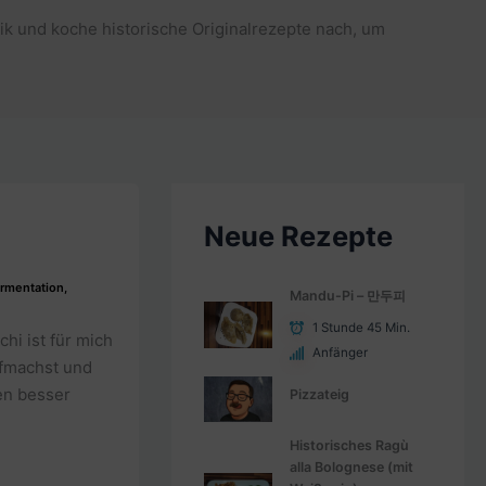
ik und koche historische Originalrezepte nach, um
Neue Rezepte
rmentation
,
Mandu-Pi – 만두피
1 Stunde 45 Min.
hi ist für mich
Anfänger
ufmachst und
en besser
Pizzateig
Historisches Ragù
alla Bolognese (mit