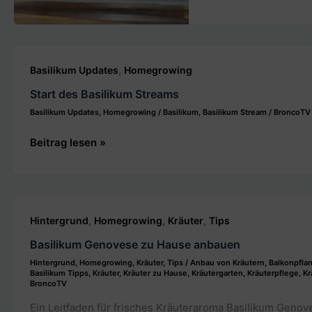
Akte
1614:
Historisches
Kimchi
,
Basilikum Updates
Homegrowing
ab
Start des Basilikum Streams
1614
|
Basilikum Updates
,
Homegrowing
/
Basilikum
,
Basilikum Stream
/
BroncoTV
BroncoTV
Start
Beitrag lesen »
des
Basilikum
Streams
,
,
,
Hintergrund
Homegrowing
Kräuter
Tips
Basilikum Genovese zu Hause anbauen
Hintergrund
,
Homegrowing
,
Kräuter
,
Tips
/
Anbau von Kräutern
,
Balkonpfla
Basilikum Tipps
,
Kräuter
,
Kräuter zu Hause
,
Kräutergarten
,
Kräuterpflege
,
Kr
BroncoTV
Ein Leitfaden für frisches Kräuteraroma Basilikum Genove