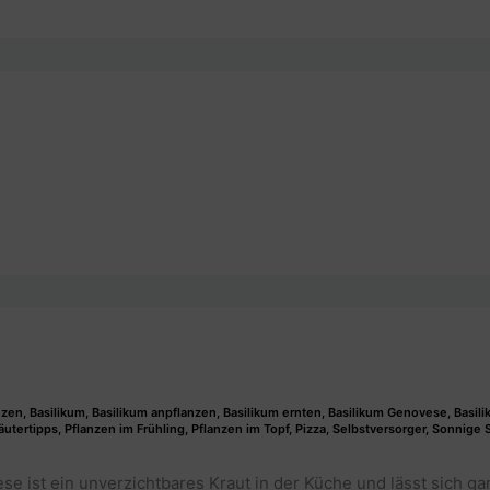
nzen
,
Basilikum
,
Basilikum anpflanzen
,
Basilikum ernten
,
Basilikum Genovese
,
Basili
äutertipps
,
Pflanzen im Frühling
,
Pflanzen im Topf
,
Pizza
,
Selbstversorger
,
Sonnige S
se ist ein unverzichtbares Kraut in der Küche und lässt sich ga