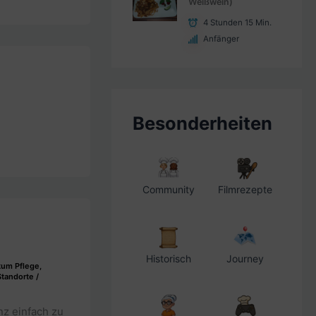
Weißwein)
4 Stunden 15 Min.
Anfänger
Besonderheiten
Community
Filmrezepte
Historisch
Journey
kum Pflege
,
tandorte
/
nz einfach zu