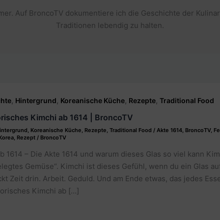
er. Auf BroncoTV dokumentiere ich die Geschichte der Kulinar
Traditionen lebendig zu halten.
,
,
,
,
hte
Hintergrund
Koreanische Küche
Rezepte
Traditional Food
orisches Kimchi ab 1614 | BroncoTV
intergrund
,
Koreanische Küche
,
Rezepte
,
Traditional Food
/
Akte 1614
,
BroncoTV
,
Fe
Korea
,
Rezept
/
BroncoTV
b 1614 – Die Akte 1614 und warum dieses Glas so viel kann Kimc
elegtes Gemüse“. Kimchi ist dieses Gefühl, wenn du ein Glas a
ckt Zeit drin. Arbeit. Geduld. Und am Ende etwas, das jedes Ess
orisches Kimchi ab […]