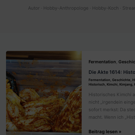
Autor · Hobby-Anthropologe · Hobby-Koch · Stream
,
Fermentation
Geschic
Die Akte 1614: Hist
Fermentation
,
Geschichte
,
H
Historisch
,
Kimchi
,
Kimjang
,
Historisches Kimchi a
nicht „irgendein eing
sofort merkst: Da ste
macht. Wenn ich „Hist
Die
Beitrag lesen »