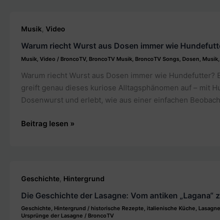
Zucker
im
,
Musik
Video
Pizzateig
Warum riecht Wurst aus Dosen immer wie Hundefutt
Musik
,
Video
/
BroncoTV
,
BroncoTV Musik
,
BroncoTV Songs
,
Dosen
,
Musik
Warum riecht Wurst aus Dosen immer wie Hundefutter? Ei
greift genau dieses kuriose Alltagsphänomen auf – mit H
Dosenwurst und erlebt, wie aus einer einfachen Beobach
Warum
Beitrag lesen »
riecht
Wurst
aus
Dosen
,
Geschichte
Hintergrund
immer
Die Geschichte der Lasagne: Vom antiken „Lagana“ 
wie
Hundefutter?
Geschichte
,
Hintergrund
/
historische Rezepte
,
italienische Küche
,
Lasagne
Ursprünge der Lasagne
/
BroncoTV