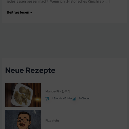
jedes Essen besser macht. Wenn ich „Historisches Kimchi ab […]
Die
Beitrag lesen »
Akte
1614:
Historisches
Kimchi
ab
1614
|
BroncoTV
Neue Rezepte
Mandu-Pi – 만두피
1 Stunde 45 Min.
Anfänger
Pizzateig