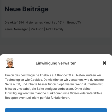
Neue Beiträge
Die Akte 1614: Historisches Kimchi ab 1614 | BroncoTV
Røros, Norwegen | Zu Tisch | ARTE Family
Einwilligung verwalten
Impressum
Um dir das bestmögliche Erlebnis auf BroncoTV zu bieten, nutzen wir
Datenschutz-Haftung
Technologien wie Cookies. Damit können wir verstehen, wie du unsere
Seite nutzt, und Inhalte besser für dich optimieren. Wenn du zustimmst,
Cookie-Richtlinie (EU)
hilfst du uns dabei, die Seite stetig zu verbessern. Ohne deine
Barrierefreiheit
Einwilligung könnten manche Funktionen (wie Videos oder interaktive
Rezepte) eventuell nicht perfekt funktionieren.
Ai-License