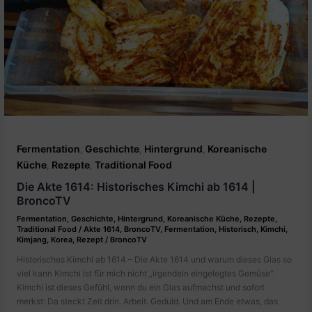
Fermentation
Geschichte
Hintergrund
Koreanische
,
,
,
Küche
Rezepte
Traditional Food
,
,
Die Akte 1614: Historisches Kimchi ab 1614 |
BroncoTV
Fermentation
,
Geschichte
,
Hintergrund
,
Koreanische Küche
,
Rezepte
,
Traditional Food
/
Akte 1614
,
BroncoTV
,
Fermentation
,
Historisch
,
Kimchi
,
Kimjang
,
Korea
,
Rezept
/
BroncoTV
Historisches Kimchi ab 1614 – Die Akte 1614 und warum dieses Glas so
viel kann Kimchi ist für mich nicht „irgendein eingelegtes Gemüse“.
Kimchi ist dieses Gefühl, wenn du ein Glas aufmachst und sofort
merkst: Da steckt Zeit drin. Arbeit. Geduld. Und am Ende etwas, das