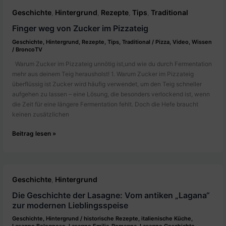
Geschichte
Hintergrund
Rezepte
Tips
Traditional
,
,
,
,
Finger weg von Zucker im Pizzateig
Geschichte
,
Hintergrund
,
Rezepte
,
Tips
,
Traditional
/
Pizza
,
Video
,
Wissen
/
BroncoTV
Warum Zucker im Pizzateig unnötig ist,und wie du durch Fermentation
mehr aus deinem Teig herausholst! 1. Warum Zucker im Pizzateig
überflüssig ist Zucker wird häufig verwendet, um den Teig schneller
aufgehen zu lassen – eine Lösung, die besonders verlockend ist, wenn
die Zeit für eine längere Fermentation fehlt. Doch die Hefe braucht
keinen zusätzlichen
Finger
Beitrag lesen »
weg
von
Zucker
im
Geschichte
Hintergrund
,
Pizzateig
Die Geschichte der Lasagne: Vom antiken „Lagana“
zur modernen Lieblingsspeise
Geschichte
,
Hintergrund
/
historische Rezepte
,
italienische Küche
,