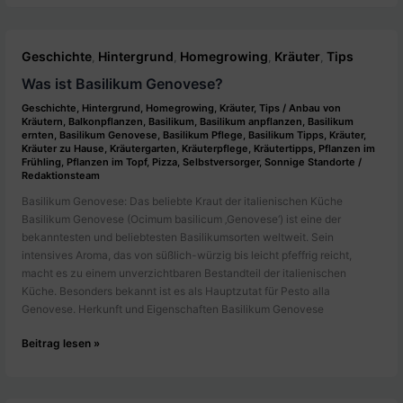
zu
Hause
anbauen
Geschichte
Hintergrund
Homegrowing
Kräuter
Tips
,
,
,
,
Was ist Basilikum Genovese?
Geschichte
,
Hintergrund
,
Homegrowing
,
Kräuter
,
Tips
/
Anbau von
Kräutern
,
Balkonpflanzen
,
Basilikum
,
Basilikum anpflanzen
,
Basilikum
ernten
,
Basilikum Genovese
,
Basilikum Pflege
,
Basilikum Tipps
,
Kräuter
,
Kräuter zu Hause
,
Kräutergarten
,
Kräuterpflege
,
Kräutertipps
,
Pflanzen im
Frühling
,
Pflanzen im Topf
,
Pizza
,
Selbstversorger
,
Sonnige Standorte
/
Redaktionsteam
Basilikum Genovese: Das beliebte Kraut der italienischen Küche
Basilikum Genovese (Ocimum basilicum ‚Genovese‘) ist eine der
bekanntesten und beliebtesten Basilikumsorten weltweit. Sein
intensives Aroma, das von süßlich-würzig bis leicht pfeffrig reicht,
macht es zu einem unverzichtbaren Bestandteil der italienischen
Küche. Besonders bekannt ist es als Hauptzutat für Pesto alla
Genovese. Herkunft und Eigenschaften Basilikum Genovese
Was
Beitrag lesen »
ist
Basilikum
Genovese?