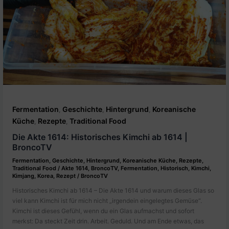
Fermentation
Geschichte
Hintergrund
Koreanische
,
,
,
Küche
Rezepte
Traditional Food
,
,
Die Akte 1614: Historisches Kimchi ab 1614 |
BroncoTV
Fermentation
,
Geschichte
,
Hintergrund
,
Koreanische Küche
,
Rezepte
,
Traditional Food
/
Akte 1614
,
BroncoTV
,
Fermentation
,
Historisch
,
Kimchi
,
Kimjang
,
Korea
,
Rezept
/
BroncoTV
Historisches Kimchi ab 1614 – Die Akte 1614 und warum dieses Glas so
viel kann Kimchi ist für mich nicht „irgendein eingelegtes Gemüse“.
Kimchi ist dieses Gefühl, wenn du ein Glas aufmachst und sofort
merkst: Da steckt Zeit drin. Arbeit. Geduld. Und am Ende etwas, das