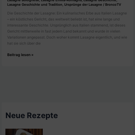
Lasagne Bolognese
,
Lasagne Emilia-Romagna
,
Lasagne Geschichte
,
Lasagne Geschichte und Tradition
,
Ursprünge der Lasagne
/
BroncoTV
Die Geschichte der Lasagne: Ein kulinarisches Erbe aus Italien Lasagne
– ein köstliches Gericht, das weltweit beliebt ist, hat eine lange und
interessante Geschichte. Ursprünglich aus Italien stammend, ist dieses
Gericht mittlerweile in fast jedem Land bekannt und wurde in vielen
Variationen angepasst. Doch woher kommt Lasagne eigentlich, und wie
hat sie sich über die
Die
Beitrag lesen »
Geschichte
der
Lasagne:
Vom
antiken
„Lagana“
zur
modernen
Lieblingsspeise
Neue Rezepte