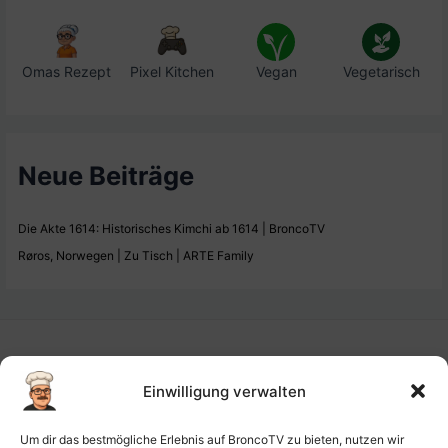
Omas Rezept
Pixel Kitchen
Vegan
Vegetarisch
Neue Beiträge
Die Akte 1614: Historisches Kimchi ab 1614 | BroncoTV
Røros, Norwegen | Zu Tisch | ARTE Family
Einwilligung verwalten
Impressum
Um dir das bestmögliche Erlebnis auf BroncoTV zu bieten, nutzen wir
Datenschutz-Haftung