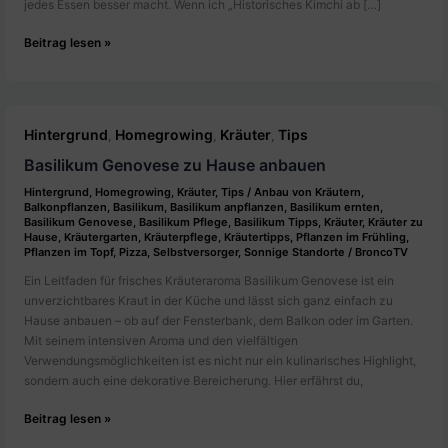
jedes Essen besser macht. Wenn ich „Historisches Kimchi ab […]
Die
Beitrag lesen »
Akte
1614:
Historisches
Kimchi
Hintergrund
Homegrowing
Kräuter
Tips
,
,
,
ab
1614
Basilikum Genovese zu Hause anbauen
|
Hintergrund
,
Homegrowing
,
Kräuter
,
Tips
/
Anbau von Kräutern
,
BroncoTV
Balkonpflanzen
,
Basilikum
,
Basilikum anpflanzen
,
Basilikum ernten
,
Basilikum Genovese
,
Basilikum Pflege
,
Basilikum Tipps
,
Kräuter
,
Kräuter zu
Hause
,
Kräutergarten
,
Kräuterpflege
,
Kräutertipps
,
Pflanzen im Frühling
,
Pflanzen im Topf
,
Pizza
,
Selbstversorger
,
Sonnige Standorte
/
BroncoTV
Ein Leitfaden für frisches Kräuteraroma Basilikum Genovese ist ein
unverzichtbares Kraut in der Küche und lässt sich ganz einfach zu
Hause anbauen – ob auf der Fensterbank, dem Balkon oder im Garten.
Mit seinem intensiven Aroma und den vielfältigen
Verwendungsmöglichkeiten ist es nicht nur ein kulinarisches Highlight,
sondern auch eine dekorative Bereicherung. Hier erfährst du,
Basilikum
Beitrag lesen »
Genovese