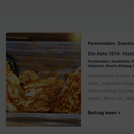
,
Fermentation
Geschic
Die Akte 1614: Hist
Fermentation
,
Geschichte
,
H
Historisch
,
Kimchi
,
Kimjang
,
Historisches Kimchi a
nicht „irgendein eing
sofort merkst: Da ste
macht. Wenn ich „Hist
Die
Beitrag lesen »
Akte
1614: