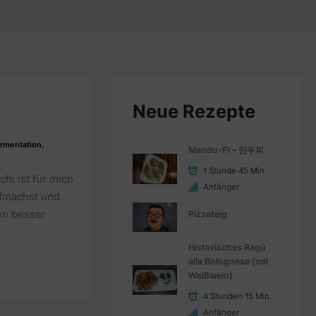
Neue Rezepte
rmentation
,
Mandu-Pi – 만두피
1 Stunde 45 Min.
hi ist für mich
Anfänger
ufmachst und
en besser
Pizzateig
Historisches Ragù
alla Bolognese (mit
Weißwein)
4 Stunden 15 Min.
Anfänger