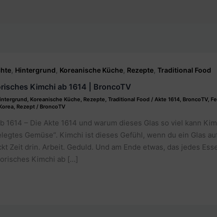
,
,
,
,
hte
Hintergrund
Koreanische Küche
Rezepte
Traditional Food
orisches Kimchi ab 1614 | BroncoTV
intergrund
,
Koreanische Küche
,
Rezepte
,
Traditional Food
/
Akte 1614
,
BroncoTV
,
Fe
Korea
,
Rezept
/
BroncoTV
b 1614 – Die Akte 1614 und warum dieses Glas so viel kann Kimc
elegtes Gemüse“. Kimchi ist dieses Gefühl, wenn du ein Glas a
ckt Zeit drin. Arbeit. Geduld. Und am Ende etwas, das jedes Ess
orisches Kimchi ab […]