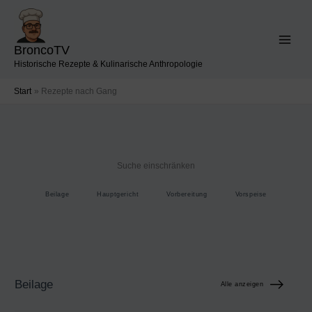
Zum
Inhalt
springen
BroncoTV
Historische Rezepte & Kulinarische Anthropologie
Start
Rezepte nach Gang
Suche einschränken
Beilage
Hauptgericht
Vorbereitung
Vorspeise
Beilage
Alle anzeigen