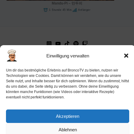
Mandu-Pi – 만두피
1 Stunde 45 Min.
Anfänger
Impressum
Einwilligung verwalten
Datenschutz-Haftung
Um dir das bestmögliche Erlebnis auf BroncoTV zu bieten, nutzen wir
Cookie-Richtlinie (EU)
Technologien wie Cookies. Damit können wir verstehen, wie du unsere
Seite nutzt, und Inhalte besser für dich optimieren. Wenn du zustimmst, hilfst
Barrierefreiheit
du uns dabei, die Seite stetig zu verbessern. Ohne deine Einwilligung
könnten manche Funktionen (wie Videos oder interaktive Rezepte)
Ai-License
eventuell nicht perfekt funktionieren.
Akzeptieren
Copyright © 2026 BroncoTV.com
Ablehnen