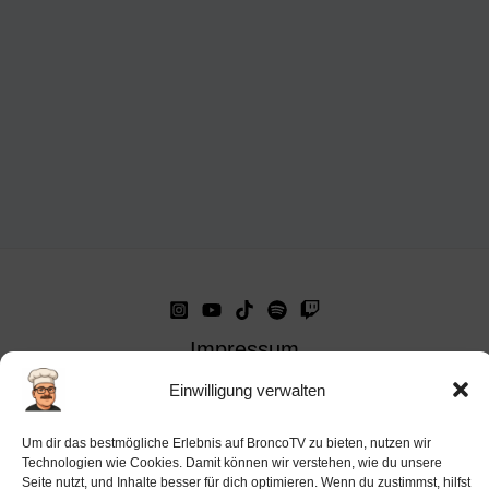
Impressum
Datenschutz-Haftung
Einwilligung verwalten
Cookie-Richtlinie (EU)
Um dir das bestmögliche Erlebnis auf BroncoTV zu bieten, nutzen wir
Barrierefreiheit
Technologien wie Cookies. Damit können wir verstehen, wie du unsere
Seite nutzt, und Inhalte besser für dich optimieren. Wenn du zustimmst, hilfst