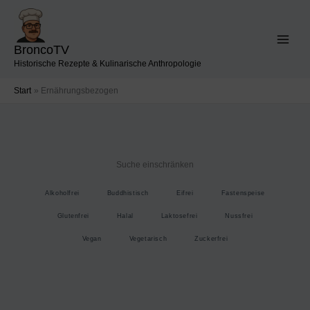
Zum
Inhalt
springen
BroncoTV
Historische Rezepte & Kulinarische Anthropologie
Start
Ernährungsbezogen
Suche einschränken
Alkoholfrei
Buddhistisch
Eifrei
Fastenspeise
Glutenfrei
Halal
Laktosefrei
Nussfrei
Vegan
Vegetarisch
Zuckerfrei