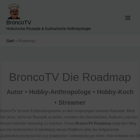
Zum
Inhalt
springen
BroncoTV
Historische Rezepte & Kulinarische Anthropologie
Start
Roadmap
BroncoTV Die Roadmap
Autor • Hobby-Anthropologe • Hobby-Koch
• Streamer
BroncoTV ist eine Entdeckungsreise zu den Ursprüngen unserer Kulinarik. Mein
Ziel ist es, nicht nur Rezepte zu teilen, sondern die Geschichten, Kulturen und das
Wissen dahinter lebendig zu machen. Diese
BroncoTV Roadmap
zeigt den Weg
von der technischen Entwicklung dieser Plattform über die tiefgehende
Quellenforschung bis hin zur praktischen Umsetzung am Herd. Hier entsteht ein Or