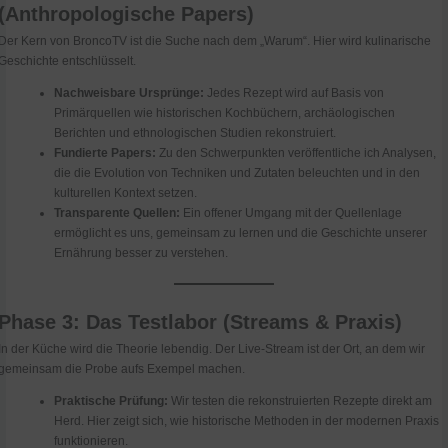
(Anthropologische Papers)
Der Kern von BroncoTV ist die Suche nach dem „Warum“. Hier wird kulinarische
Geschichte entschlüsselt.
Nachweisbare Ursprünge:
Jedes Rezept wird auf Basis von
Primärquellen wie historischen Kochbüchern, archäologischen
Berichten und ethnologischen Studien rekonstruiert.
Fundierte Papers:
Zu den Schwerpunkten veröffentliche ich Analysen,
die die Evolution von Techniken und Zutaten beleuchten und in den
kulturellen Kontext setzen.
Transparente Quellen:
Ein offener Umgang mit der Quellenlage
ermöglicht es uns, gemeinsam zu lernen und die Geschichte unserer
Ernährung besser zu verstehen.
Phase 3: Das Testlabor (Streams & Praxis)
In der Küche wird die Theorie lebendig. Der Live-Stream ist der Ort, an dem wir
gemeinsam die Probe aufs Exempel machen.
Praktische Prüfung:
Wir testen die rekonstruierten Rezepte direkt am
Herd. Hier zeigt sich, wie historische Methoden in der modernen Praxis
funktionieren.