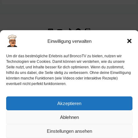
Einwilligung verwalten
Impressum
Datenschutz-Haftung
Um dir das bestmögliche Erlebnis auf BroncoTV zu bieten, nutzen wir
Technologien wie Cookies. Damit können wir verstehen, wie du unsere
Cookie-Richtlinie (EU)
Seite nutzt, und Inhalte besser für dich optimieren. Wenn du zustimmst,
Barrierefreiheit
hilfst du uns dabei, die Seite stetig zu verbessern. Ohne deine Einwilligung
könnten manche Funktionen (wie Videos oder interaktive Rezepte)
Ai-License
eventuell nicht perfekt funktionieren.
Akzeptieren
Ablehnen
Copyright © 2026 BroncoTV.com
Einstellungen ansehen