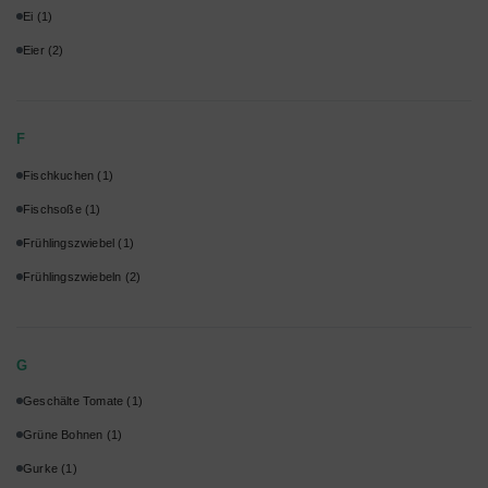
Ei
(1)
Eier
(2)
F
Fischkuchen
(1)
Fischsoße
(1)
Frühlingszwiebel
(1)
Frühlingszwiebeln
(2)
G
Geschälte Tomate
(1)
Grüne Bohnen
(1)
Gurke
(1)