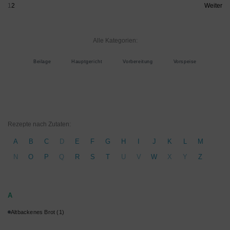
1
2
Weiter
Alle Kategorien:
Beilage
Hauptgericht
Vorbereitung
Vorspeise
Rezepte nach Zutaten:
A
B
C
D
E
F
G
H
I
J
K
L
M
N
O
P
Q
R
S
T
U
V
W
X
Y
Z
A
Altbackenes Brot
(1)