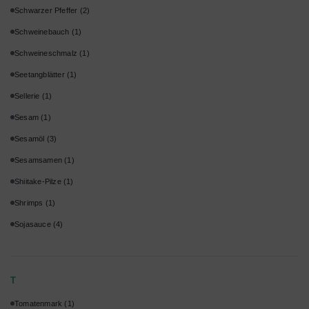
Schwarzer Pfeffer
(2)
Schweinebauch
(1)
Schweineschmalz
(1)
Seetangblätter
(1)
Sellerie
(1)
Sesam
(1)
Sesamöl
(3)
Sesamsamen
(1)
Shiitake-Pilze
(1)
Shrimps
(1)
Sojasauce
(4)
T
Tomatenmark
(1)