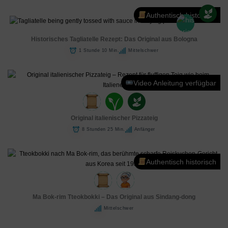
Authentisch historisch
Historisches Tagliatelle Rezept: Das Original aus Bologna
1 Stunde 10 Min.
Mittelschwer
Video Anleitung verfügbar
Original italienischer Pizzateig
8 Stunden 25 Min.
Anfänger
Authentisch historisch
Ma Bok-rim Tteokbokki – Das Original aus Sindang-dong
Mittelschwer