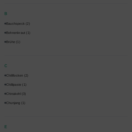
B
Bauchspeck
(2)
Bohnenkraut
(1)
Brühe
(1)
C
Chiliflocken
(2)
Chillipaste
(1)
Chinakohl
(3)
Chunjang
(1)
E