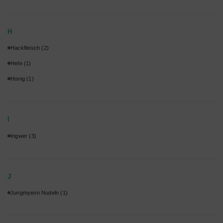
H
Hackfleisch
(2)
Hefe
(1)
Honig
(1)
I
Ingwer
(3)
J
Jungmyeon Nudeln
(1)