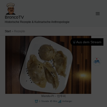
Zum
Inhalt
springen
BroncoTV
Historische Rezepte & Kulinarische Anthropologie
Start
Rezepte
Aus dem Stream
Mandu-Pi – 만두피
1 Stunde 45 Min.
Anfänger