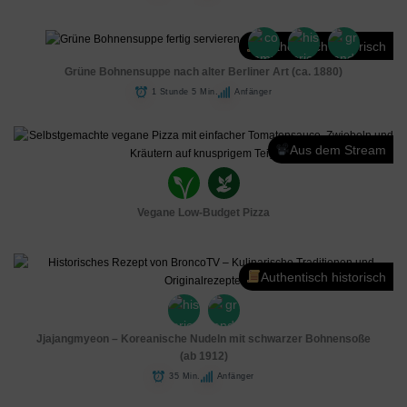
Authentisch historisch
Grüne Bohnensuppe nach alter Berliner Art (ca. 1880)
1 Stunde 5 Min.
Anfänger
Aus dem Stream
Vegane Low-Budget Pizza
Authentisch historisch
Jjajangmyeon – Koreanische Nudeln mit schwarzer Bohnensoße
(ab 1912)
35 Min.
Anfänger