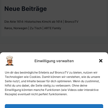
Neue Beiträge
Die Akte 1614: Historisches Kimchi ab 1614 | BroncoTV
Røros, Norwegen | Zu Tisch | ARTE Family
Einwilligung verwalten
Impressum
Um dir das bestmögliche Erlebnis auf BroncoTV zu bieten, nutzen wir
Datenschutz-Haftung
Technologien wie Cookies. Damit können wir verstehen, wie du unsere
Seite nutzt, und Inhalte besser für dich optimieren. Wenn du zustimmst,
Cookie-Richtlinie (EU)
hilfst du uns dabei, die Seite stetig zu verbessern. Ohne deine
Barrierefreiheit
Einwilligung könnten manche Funktionen (wie Videos oder interaktive
Rezepte) eventuell nicht perfekt funktionieren.
Ai-License