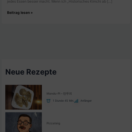
jedes Essen besser macht. Wenn ich „Historisches Kimchi ab […]
Die
Beitrag lesen »
Akte
1614:
Historisches
Kimchi
ab
1614
|
BroncoTV
Neue Rezepte
Mandu-Pi – 만두피
1 Stunde 45 Min.
Anfänger
Pizzateig