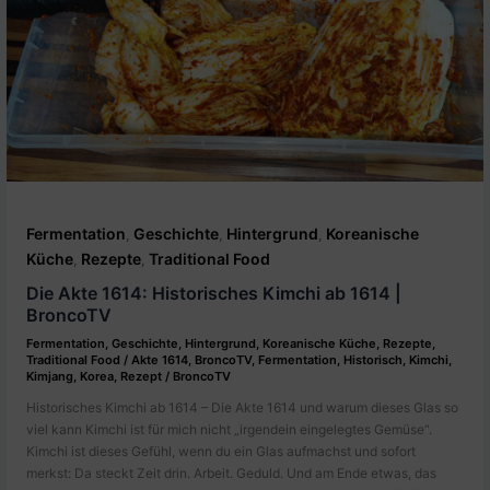
Fermentation
Geschichte
Hintergrund
Koreanische
,
,
,
Küche
Rezepte
Traditional Food
,
,
Die Akte 1614: Historisches Kimchi ab 1614 |
BroncoTV
Fermentation
,
Geschichte
,
Hintergrund
,
Koreanische Küche
,
Rezepte
,
Traditional Food
/
Akte 1614
,
BroncoTV
,
Fermentation
,
Historisch
,
Kimchi
,
Kimjang
,
Korea
,
Rezept
/
BroncoTV
Historisches Kimchi ab 1614 – Die Akte 1614 und warum dieses Glas so
viel kann Kimchi ist für mich nicht „irgendein eingelegtes Gemüse“.
Kimchi ist dieses Gefühl, wenn du ein Glas aufmachst und sofort
merkst: Da steckt Zeit drin. Arbeit. Geduld. Und am Ende etwas, das