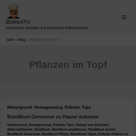
Zum
Inhalt
springen
BroncoTV
Historische Rezepte & Kulinarische Anthropologie
Start
Blog
Pflanzen im Topf
Pflanzen im Topf
Hintergrund
Homegrowing
Kräuter
Tips
,
,
,
Basilikum Genovese zu Hause anbauen
Hintergrund
,
Homegrowing
,
Kräuter
,
Tips
/
Anbau von Kräutern
,
Balkonpflanzen
,
Basilikum
,
Basilikum anpflanzen
,
Basilikum ernten
,
Basilikum Genovese
,
Basilikum Pflege
,
Basilikum Tipps
,
Kräuter
,
Kräuter zu