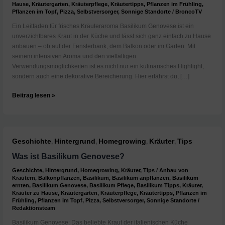
Hause
,
Kräutergarten
,
Kräuterpflege
,
Kräutertipps
,
Pflanzen im Frühling
,
Pflanzen im Topf
,
Pizza
,
Selbstversorger
,
Sonnige Standorte
/
BroncoTV
Ein Leitfaden für frisches Kräuteraroma Basilikum Genovese ist ein
unverzichtbares Kraut in der Küche und lässt sich ganz einfach zu Hause
anbauen – ob auf der Fensterbank, dem Balkon oder im Garten. Mit
seinem intensiven Aroma und den vielfältigen
Verwendungsmöglichkeiten ist es nicht nur ein kulinarisches Highlight,
sondern auch eine dekorative Bereicherung. Hier erfährst du, […]
Basilikum
Beitrag lesen »
Genovese
zu
Hause
anbauen
Geschichte
Hintergrund
Homegrowing
Kräuter
Tips
,
,
,
,
Was ist Basilikum Genovese?
Geschichte
,
Hintergrund
,
Homegrowing
,
Kräuter
,
Tips
/
Anbau von
Kräutern
,
Balkonpflanzen
,
Basilikum
,
Basilikum anpflanzen
,
Basilikum
ernten
,
Basilikum Genovese
,
Basilikum Pflege
,
Basilikum Tipps
,
Kräuter
,
Kräuter zu Hause
,
Kräutergarten
,
Kräuterpflege
,
Kräutertipps
,
Pflanzen im
Frühling
,
Pflanzen im Topf
,
Pizza
,
Selbstversorger
,
Sonnige Standorte
/
Redaktionsteam
Basilikum Genovese: Das beliebte Kraut der italienischen Küche