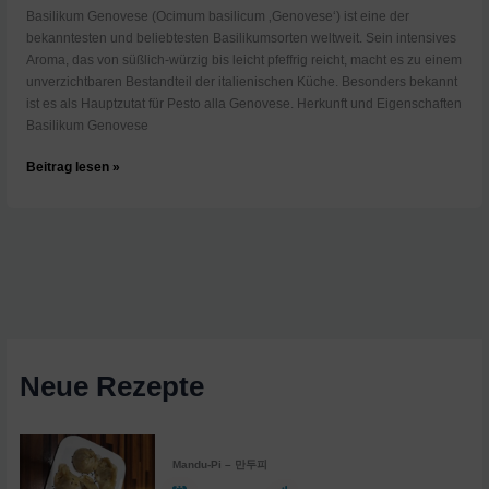
Basilikum Genovese (Ocimum basilicum ‚Genovese‘) ist eine der
bekanntesten und beliebtesten Basilikumsorten weltweit. Sein intensives
Aroma, das von süßlich-würzig bis leicht pfeffrig reicht, macht es zu einem
unverzichtbaren Bestandteil der italienischen Küche. Besonders bekannt
ist es als Hauptzutat für Pesto alla Genovese. Herkunft und Eigenschaften
Basilikum Genovese
Was
Beitrag lesen »
ist
Basilikum
Genovese?
Neue Rezepte
Mandu-Pi – 만두피