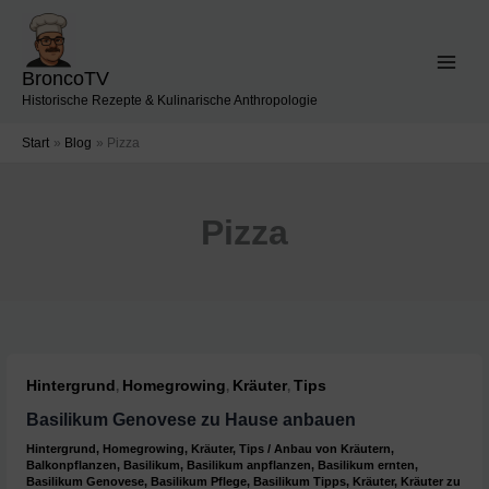
Zum
Inhalt
springen
BroncoTV
Historische Rezepte & Kulinarische Anthropologie
Start
Blog
Pizza
Pizza
Hintergrund
Homegrowing
Kräuter
Tips
,
,
,
Basilikum Genovese zu Hause anbauen
Hintergrund
,
Homegrowing
,
Kräuter
,
Tips
/
Anbau von Kräutern
,
Balkonpflanzen
,
Basilikum
,
Basilikum anpflanzen
,
Basilikum ernten
,
Basilikum Genovese
,
Basilikum Pflege
,
Basilikum Tipps
,
Kräuter
,
Kräuter zu