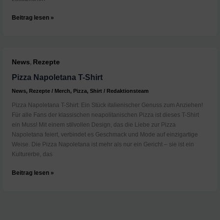
Finger
Beitrag lesen »
weg
von
Zucker
im
News
Rezepte
,
Pizzateig
Pizza Napoletana T-Shirt
News
,
Rezepte
/
Merch
,
Pizza
,
Shirt
/
Redaktionsteam
Pizza Napoletana T-Shirt: Ein Stück italienischer Genuss zum Anziehen!
Für alle Fans der klassischen neapolitanischen Pizza ist dieses T-Shirt
ein Muss! Mit einem stilvollen Design, das die Liebe zur Pizza
Napoletana feiert, verbindet es Geschmack und Mode auf einzigartige
Weise. Die Pizza Napoletana ist mehr als nur ein Gericht – sie ist ein
Kulturerbe, das
Pizza
Beitrag lesen »
Napoletana
T-
Shirt