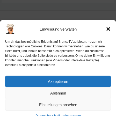
Einwilligung verwalten
Impressum
Um dir das bestmögliche Erlebnis auf BroncoTV zu bieten, nutzen wir
Datenschutz-Haftung
Technologien wie Cookies. Damit können wir verstehen, wie du unsere
Seite nutzt, und Inhalte besser für dich optimieren. Wenn du zustimmst,
Cookie-Richtlinie (EU)
hilfst du uns dabei, die Seite stetig zu verbessern. Ohne deine Einwilligung
Barrierefreiheit
könnten manche Funktionen (wie Videos oder interaktive Rezepte)
eventuell nicht perfekt funktionieren.
Ai-License
Akzeptieren
Ablehnen
Copyright © 2026 BroncoTV.com
Einstellungen ansehen
Datenschutz-Haftung
Impressum