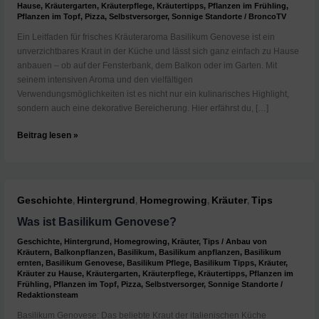
Hause
,
Kräutergarten
,
Kräuterpflege
,
Kräutertipps
,
Pflanzen im Frühling
,
Pflanzen im Topf
,
Pizza
,
Selbstversorger
,
Sonnige Standorte
/
BroncoTV
Ein Leitfaden für frisches Kräuteraroma Basilikum Genovese ist ein
unverzichtbares Kraut in der Küche und lässt sich ganz einfach zu Hause
anbauen – ob auf der Fensterbank, dem Balkon oder im Garten. Mit
seinem intensiven Aroma und den vielfältigen
Verwendungsmöglichkeiten ist es nicht nur ein kulinarisches Highlight,
sondern auch eine dekorative Bereicherung. Hier erfährst du, […]
Basilikum
Beitrag lesen »
Genovese
zu
Hause
anbauen
Geschichte
Hintergrund
Homegrowing
Kräuter
Tips
,
,
,
,
Was ist Basilikum Genovese?
Geschichte
,
Hintergrund
,
Homegrowing
,
Kräuter
,
Tips
/
Anbau von
Kräutern
,
Balkonpflanzen
,
Basilikum
,
Basilikum anpflanzen
,
Basilikum
ernten
,
Basilikum Genovese
,
Basilikum Pflege
,
Basilikum Tipps
,
Kräuter
,
Kräuter zu Hause
,
Kräutergarten
,
Kräuterpflege
,
Kräutertipps
,
Pflanzen im
Frühling
,
Pflanzen im Topf
,
Pizza
,
Selbstversorger
,
Sonnige Standorte
/
Redaktionsteam
Basilikum Genovese: Das beliebte Kraut der italienischen Küche