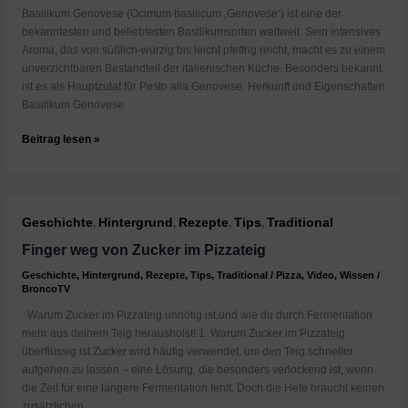
Basilikum Genovese (Ocimum basilicum ‚Genovese‘) ist eine der
bekanntesten und beliebtesten Basilikumsorten weltweit. Sein intensives
Aroma, das von süßlich-würzig bis leicht pfeffrig reicht, macht es zu einem
unverzichtbaren Bestandteil der italienischen Küche. Besonders bekannt
ist es als Hauptzutat für Pesto alla Genovese. Herkunft und Eigenschaften
Basilikum Genovese
Was
Beitrag lesen »
ist
Basilikum
Genovese?
Geschichte
Hintergrund
Rezepte
Tips
Traditional
,
,
,
,
Finger weg von Zucker im Pizzateig
Geschichte
,
Hintergrund
,
Rezepte
,
Tips
,
Traditional
/
Pizza
,
Video
,
Wissen
/
BroncoTV
Warum Zucker im Pizzateig unnötig ist,und wie du durch Fermentation
mehr aus deinem Teig herausholst! 1. Warum Zucker im Pizzateig
überflüssig ist Zucker wird häufig verwendet, um den Teig schneller
aufgehen zu lassen – eine Lösung, die besonders verlockend ist, wenn
die Zeit für eine längere Fermentation fehlt. Doch die Hefe braucht keinen
zusätzlichen