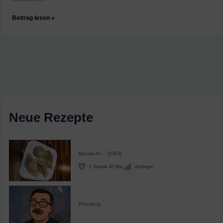
Finger
Beitrag lesen »
weg
von
Zucker
im
Pizzateig
Neue Rezepte
Mandu-Pi – 만두피
1 Stunde 45 Min.
Anfänger
Pizzateig