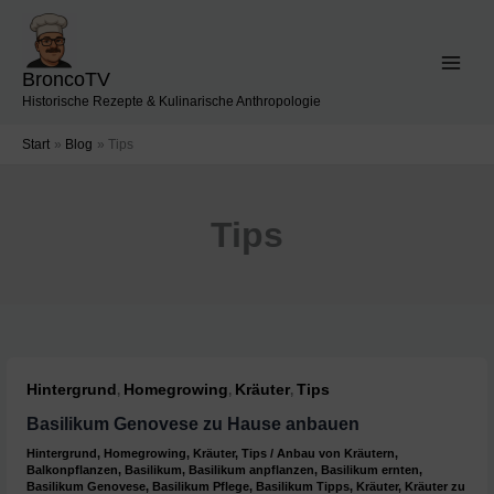
Zum
Inhalt
springen
BroncoTV
Historische Rezepte & Kulinarische Anthropologie
Start
Blog
Tips
Tips
Hintergrund
Homegrowing
Kräuter
Tips
,
,
,
Basilikum Genovese zu Hause anbauen
Hintergrund
,
Homegrowing
,
Kräuter
,
Tips
/
Anbau von Kräutern
,
Balkonpflanzen
,
Basilikum
,
Basilikum anpflanzen
,
Basilikum ernten
,
Basilikum Genovese
,
Basilikum Pflege
,
Basilikum Tipps
,
Kräuter
,
Kräuter zu