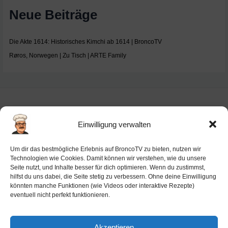
Neue Beiträge
Die Akte 1614: Historisches Kimchi ab 1614 | BroncoTV
Røros, Norwegen | Zu Tisch | ARTE Family
Einwilligung verwalten
Impressum
Um dir das bestmögliche Erlebnis auf BroncoTV zu bieten, nutzen wir
Datenschutz-Haftung
Technologien wie Cookies. Damit können wir verstehen, wie du unsere
Seite nutzt, und Inhalte besser für dich optimieren. Wenn du zustimmst,
Cookie-Richtlinie (EU)
hilfst du uns dabei, die Seite stetig zu verbessern. Ohne deine Einwilligung
Barrierefreiheit
könnten manche Funktionen (wie Videos oder interaktive Rezepte)
eventuell nicht perfekt funktionieren.
Ai-License
Akzeptieren