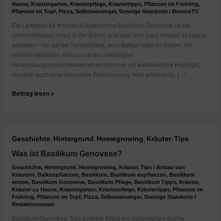
Hause
,
Kräutergarten
,
Kräuterpflege
,
Kräutertipps
,
Pflanzen im Frühling
,
Pflanzen im Topf
,
Pizza
,
Selbstversorger
,
Sonnige Standorte
/
BroncoTV
Ein Leitfaden für frisches Kräuteraroma Basilikum Genovese ist ein
unverzichtbares Kraut in der Küche und lässt sich ganz einfach zu Hause
anbauen – ob auf der Fensterbank, dem Balkon oder im Garten. Mit
seinem intensiven Aroma und den vielfältigen
Verwendungsmöglichkeiten ist es nicht nur ein kulinarisches Highlight,
sondern auch eine dekorative Bereicherung. Hier erfährst du, […]
Basilikum
Beitrag lesen »
Genovese
zu
Hause
anbauen
Geschichte
Hintergrund
Homegrowing
Kräuter
Tips
,
,
,
,
Was ist Basilikum Genovese?
Geschichte
,
Hintergrund
,
Homegrowing
,
Kräuter
,
Tips
/
Anbau von
Kräutern
,
Balkonpflanzen
,
Basilikum
,
Basilikum anpflanzen
,
Basilikum
ernten
,
Basilikum Genovese
,
Basilikum Pflege
,
Basilikum Tipps
,
Kräuter
,
Kräuter zu Hause
,
Kräutergarten
,
Kräuterpflege
,
Kräutertipps
,
Pflanzen im
Frühling
,
Pflanzen im Topf
,
Pizza
,
Selbstversorger
,
Sonnige Standorte
/
Redaktionsteam
Basilikum Genovese: Das beliebte Kraut der italienischen Küche