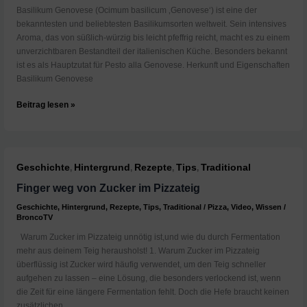
Basilikum Genovese (Ocimum basilicum ‚Genovese‘) ist eine der
bekanntesten und beliebtesten Basilikumsorten weltweit. Sein intensives
Aroma, das von süßlich-würzig bis leicht pfeffrig reicht, macht es zu einem
unverzichtbaren Bestandteil der italienischen Küche. Besonders bekannt
ist es als Hauptzutat für Pesto alla Genovese. Herkunft und Eigenschaften
Basilikum Genovese
Was
Beitrag lesen »
ist
Basilikum
Genovese?
Geschichte
Hintergrund
Rezepte
Tips
Traditional
,
,
,
,
Finger weg von Zucker im Pizzateig
Geschichte
,
Hintergrund
,
Rezepte
,
Tips
,
Traditional
/
Pizza
,
Video
,
Wissen
/
BroncoTV
Warum Zucker im Pizzateig unnötig ist,und wie du durch Fermentation
mehr aus deinem Teig herausholst! 1. Warum Zucker im Pizzateig
überflüssig ist Zucker wird häufig verwendet, um den Teig schneller
aufgehen zu lassen – eine Lösung, die besonders verlockend ist, wenn
die Zeit für eine längere Fermentation fehlt. Doch die Hefe braucht keinen
zusätzlichen