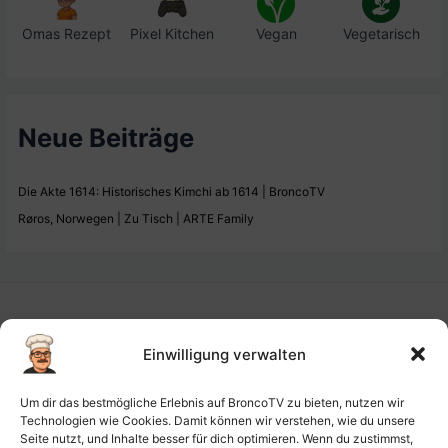
Omas Rezept
Pixel Kitchen
Vegan
Vegetarisch
Neue Beiträge
Die Akte 1614: Historisches Kimchi ab 1614 | BroncoTV
Røros, Norwegen | Zu Tisch | ARTE Family
Einwilligung verwalten
Impressum
Um dir das bestmögliche Erlebnis auf BroncoTV zu bieten, nutzen wir
Datenschutz-Haftung
Technologien wie Cookies. Damit können wir verstehen, wie du unsere
Seite nutzt, und Inhalte besser für dich optimieren. Wenn du zustimmst,
Cookie-Richtlinie (EU)