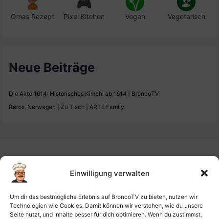
Omas Rezept
Pixel Kitchen
Vegan
Vegetarisch
Neue Beiträge
Die Akte 1614: Historisches Kimchi ab 1614 | BroncoTV
Røros, Norwegen | Zu Tisch | ARTE Family
Einwilligung verwalten
Impressum
Um dir das bestmögliche Erlebnis auf BroncoTV zu bieten, nutzen wir
Datenschutz-Haftung
Technologien wie Cookies. Damit können wir verstehen, wie du unsere
Seite nutzt, und Inhalte besser für dich optimieren. Wenn du zustimmst,
Cookie-Richtlinie (EU)