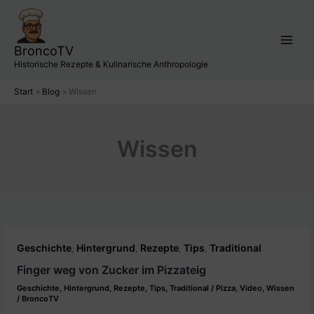
Zum
Inhalt
springen
BroncoTV
Historische Rezepte & Kulinarische Anthropologie
Start
Blog
Wissen
Wissen
Geschichte
Hintergrund
Rezepte
Tips
Traditional
,
,
,
,
Finger weg von Zucker im Pizzateig
Geschichte
,
Hintergrund
,
Rezepte
,
Tips
,
Traditional
/
Pizza
,
Video
,
Wissen
/
BroncoTV