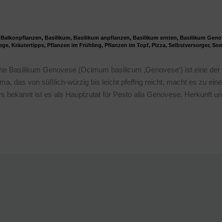
,
Balkonpflanzen
,
Basilikum
,
Basilikum anpflanzen
,
Basilikum ernten
,
Basilikum Geno
ege
,
Kräutertipps
,
Pflanzen im Frühling
,
Pflanzen im Topf
,
Pizza
,
Selbstversorger
,
Son
che Basilikum Genovese (Ocimum basilicum ‚Genovese‘) ist eine der
ma, das von süßlich-würzig bis leicht pfeffrig reicht, macht es zu ein
rs bekannt ist es als Hauptzutat für Pesto alla Genovese. Herkunft u