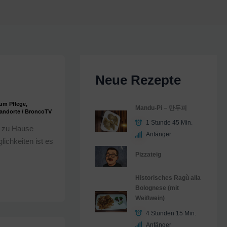
Neue Rezepte
kum Pflege
,
Mandu-Pi – 만두피
andorte
/
BroncoTV
1 Stunde 45 Min.
h zu Hause
Anfänger
ichkeiten ist es
Pizzateig
Historisches Ragù alla
Bolognese (mit
Weißwein)
4 Stunden 15 Min.
Anfänger