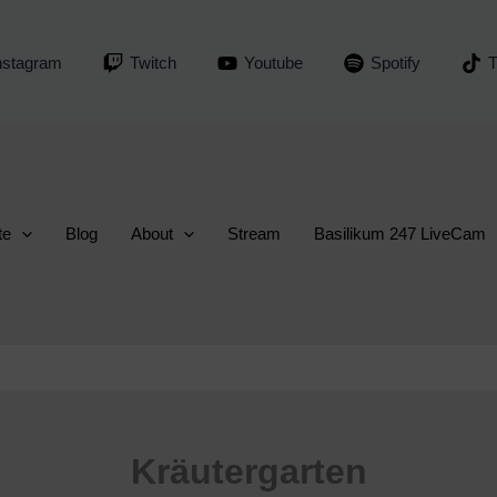
nstagram
Twitch
Youtube
Spotify
T
te
Blog
About
Stream
Basilikum 247 LiveCam
Kräutergarten