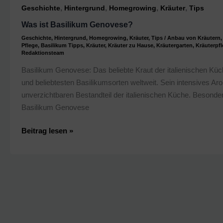
anbauen
,
,
,
,
Geschichte
Hintergrund
Homegrowing
Kräuter
Tips
Was ist Basilikum Genovese?
Geschichte
,
Hintergrund
,
Homegrowing
,
Kräuter
,
Tips
/
Anbau von Kräutern
Pflege
,
Basilikum Tipps
,
Kräuter
,
Kräuter zu Hause
,
Kräutergarten
,
Kräuterpfl
Redaktionsteam
Basilikum Genovese: Das beliebte Kraut der italienischen Kü
und beliebtesten Basilikumsorten weltweit. Sein intensives Aro
unverzichtbaren Bestandteil der italienischen Küche. Besonde
Basilikum Genovese
Was
Beitrag lesen »
ist
Basilikum
Genovese?