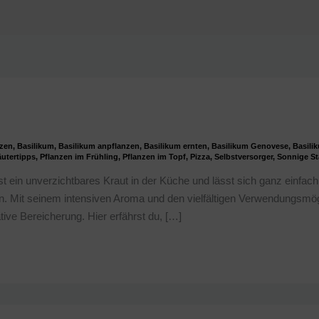
zen
,
Basilikum
,
Basilikum anpflanzen
,
Basilikum ernten
,
Basilikum Genovese
,
Basili
utertipps
,
Pflanzen im Frühling
,
Pflanzen im Topf
,
Pizza
,
Selbstversorger
,
Sonnige St
st ein unverzichtbares Kraut in der Küche und lässt sich ganz einfac
. Mit seinem intensiven Aroma und den vielfältigen Verwendungsmögl
tive Bereicherung. Hier erfährst du, […]