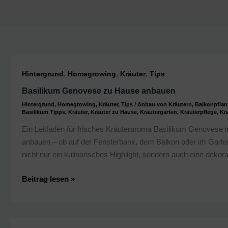
,
,
,
Hintergrund
Homegrowing
Kräuter
Tips
Basilikum Genovese zu Hause anbauen
Hintergrund
,
Homegrowing
,
Kräuter
,
Tips
/
Anbau von Kräutern
,
Balkonpflan
Basilikum Tipps
,
Kräuter
,
Kräuter zu Hause
,
Kräutergarten
,
Kräuterpflege
,
Krä
Ein Leitfaden für frisches Kräuteraroma Basilikum Genovese i
anbauen – ob auf der Fensterbank, dem Balkon oder im Garten
nicht nur ein kulinarisches Highlight, sondern auch eine dekora
Basilikum
Beitrag lesen »
Genovese
zu
Hause