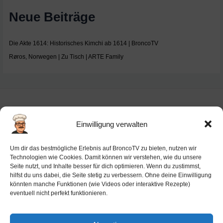
Neue Beiträge
Die Akte 1614: Historisches Kimchi ab 1614 | BroncoTV
Røros, Norwegen | Zu Tisch | ARTE Family
Einwilligung verwalten
Impressum
Um dir das bestmögliche Erlebnis auf BroncoTV zu bieten, nutzen wir
Datenschutz-Haftung
Technologien wie Cookies. Damit können wir verstehen, wie du unsere
Seite nutzt, und Inhalte besser für dich optimieren. Wenn du zustimmst,
Cookie-Richtlinie (EU)
hilfst du uns dabei, die Seite stetig zu verbessern. Ohne deine Einwilligung
Barrierefreiheit
könnten manche Funktionen (wie Videos oder interaktive Rezepte)
eventuell nicht perfekt funktionieren.
Ai-License