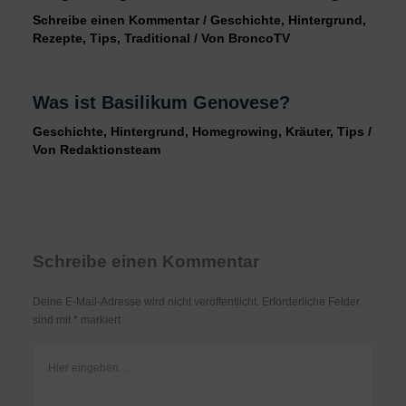
Schreibe einen Kommentar
/
Geschichte
,
Hintergrund
,
Rezepte
,
Tips
,
Traditional
/ Von
BroncoTV
Was ist Basilikum Genovese?
Geschichte
,
Hintergrund
,
Homegrowing
,
Kräuter
,
Tips
/
Von
Redaktionsteam
Schreibe einen Kommentar
Deine E-Mail-Adresse wird nicht veröffentlicht.
Erforderliche Felder
sind mit
*
markiert
Hier
eingeben…