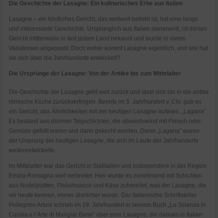
Die Geschichte der Lasagne: Ein kulinarisches Erbe aus Italien
Lasagne – ein köstliches Gericht, das weltweit beliebt ist, hat eine lange
und interessante Geschichte. Ursprünglich aus Italien stammend, ist dieses
Gericht mittlerweile in fast jedem Land bekannt und wurde in vielen
Variationen angepasst. Doch woher kommt Lasagne eigentlich, und wie hat
sie sich über die Jahrhunderte entwickelt?
Die Ursprünge der Lasagne: Von der Antike bis zum Mittelalter
Die Geschichte der Lasagne geht weit zurück und lässt sich bis in die antike
römische Küche zurückverfolgen. Bereits im 5. Jahrhundert v. Chr. gab es
ein Gericht, das Ähnlichkeiten mit der heutigen Lasagne aufwies: „Lagana“.
Es bestand aus dünnen Teigschichten, die abwechselnd mit Fleisch oder
Gemüse gefüllt waren und dann gekocht wurden. Diese „Lagana“ waren
der Ursprung der heutigen Lasagne, die sich im Laufe der Jahrhunderte
weiterentwickelte.
Im Mittelalter war das Gericht in Süditalien und insbesondere in der Region
Emilia-Romagna weit verbreitet. Hier wurde es zunehmend mit Schichten
aus Nudelplatten, Fleischsauce und Käse zubereitet, was der Lasagne, die
wir heute kennen, immer ähnlicher wurde. Der italienische Schriftsteller
Pellegrino Artusi schrieb im 19. Jahrhundert in seinem Buch „La Scienza in
Cucina e l’Arte di Mangiar Bene“ über eine Lasagne, die damals in Italien