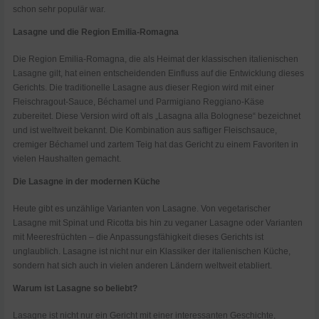
schon sehr populär war.
Lasagne und die Region Emilia-Romagna
Die Region Emilia-Romagna, die als Heimat der klassischen italienischen
Lasagne gilt, hat einen entscheidenden Einfluss auf die Entwicklung dieses
Gerichts. Die traditionelle Lasagne aus dieser Region wird mit einer
Fleischragout-Sauce, Béchamel und Parmigiano Reggiano-Käse
zubereitet. Diese Version wird oft als „Lasagna alla Bolognese“ bezeichnet
und ist weltweit bekannt. Die Kombination aus saftiger Fleischsauce,
cremiger Béchamel und zartem Teig hat das Gericht zu einem Favoriten in
vielen Haushalten gemacht.
Die Lasagne in der modernen Küche
Heute gibt es unzählige Varianten von Lasagne. Von vegetarischer
Lasagne mit Spinat und Ricotta bis hin zu veganer Lasagne oder Varianten
mit Meeresfrüchten – die Anpassungsfähigkeit dieses Gerichts ist
unglaublich. Lasagne ist nicht nur ein Klassiker der italienischen Küche,
sondern hat sich auch in vielen anderen Ländern weltweit etabliert.
Warum ist Lasagne so beliebt?
Lasagne ist nicht nur ein Gericht mit einer interessanten Geschichte,