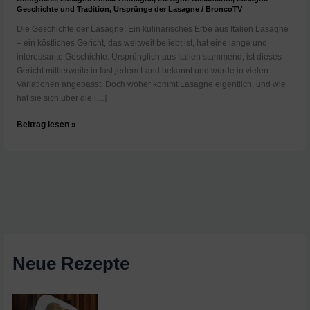
Geschichte und Tradition
,
Ursprünge der Lasagne
/
BroncoTV
Die Geschichte der Lasagne: Ein kulinarisches Erbe aus Italien Lasagne
– ein köstliches Gericht, das weltweit beliebt ist, hat eine lange und
interessante Geschichte. Ursprünglich aus Italien stammend, ist dieses
Gericht mittlerweile in fast jedem Land bekannt und wurde in vielen
Variationen angepasst. Doch woher kommt Lasagne eigentlich, und wie
hat sie sich über die […]
Die
Beitrag lesen »
Geschichte
der
Lasagne:
Vom
antiken
„Lagana“
zur
modernen
Lieblingsspeise
Neue Rezepte