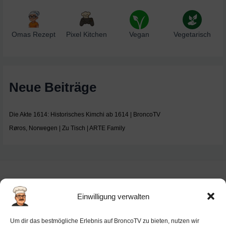
Omas Rezept
Pixel Kitchen
Vegan
Vegetarisch
Neue Beiträge
Die Akte 1614: Historisches Kimchi ab 1614 | BroncoTV
Røros, Norwegen | Zu Tisch | ARTE Family
Einwilligung verwalten
Impressum
Um dir das bestmögliche Erlebnis auf BroncoTV zu bieten, nutzen wir
Datenschutz-Haftung