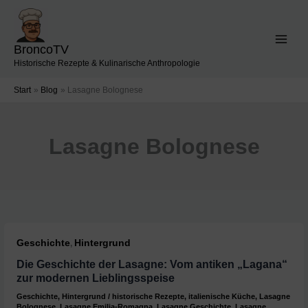
Zum
Inhalt
springen
BroncoTV
Historische Rezepte & Kulinarische Anthropologie
Start
Blog
Lasagne Bolognese
Lasagne Bolognese
Geschichte
Hintergrund
,
Die Geschichte der Lasagne: Vom antiken „Lagana“
zur modernen Lieblingsspeise
Geschichte
,
Hintergrund
/
historische Rezepte
,
italienische Küche
,
Lasagne
Bolognese
,
Lasagne Emilia-Romagna
,
Lasagne Geschichte
,
Lasagne