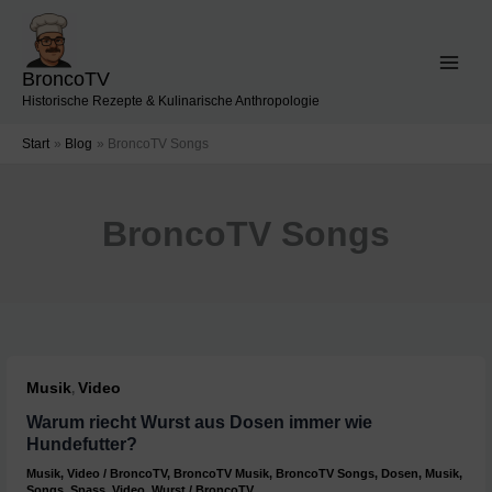
Zum
Inhalt
springen
BroncoTV
Historische Rezepte & Kulinarische Anthropologie
Start
Blog
BroncoTV Songs
BroncoTV Songs
Musik
Video
,
Warum riecht Wurst aus Dosen immer wie
Hundefutter?
Musik
,
Video
/
BroncoTV
,
BroncoTV Musik
,
BroncoTV Songs
,
Dosen
,
Musik
,
Songs
,
Spass
,
Video
,
Wurst
/
BroncoTV