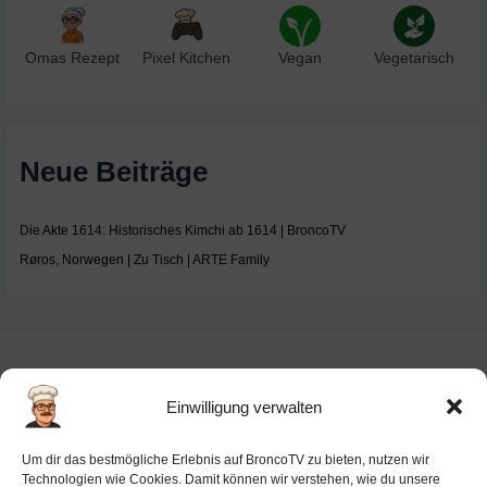
Omas Rezept
Pixel Kitchen
Vegan
Vegetarisch
Neue Beiträge
Die Akte 1614: Historisches Kimchi ab 1614 | BroncoTV
Røros, Norwegen | Zu Tisch | ARTE Family
Einwilligung verwalten
Impressum
Um dir das bestmögliche Erlebnis auf BroncoTV zu bieten, nutzen wir
Datenschutz-Haftung
Technologien wie Cookies. Damit können wir verstehen, wie du unsere