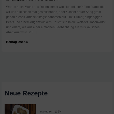
Warum riecht Wurst aus Dosen immer wie Hundefutter? Eine Frage, die
wir uns alle schon mal gestellt haben, oder? Unser neuer Song greift
genau dieses kuriose Alltagsphänomen auf – mit Humor, eingängigen
Beats und einem Augenzwinkern. Taucht ein in die Welt der Dosenwurst
und erlebt, wie aus einer einfachen Beobachtung ein musikalisches
Abenteuer wird. ℗ […]
Warum
Beitrag lesen »
riecht
Wurst
aus
Dosen
immer
wie
Hundefutter?
Neue Rezepte
Mandu-Pi – 만두피