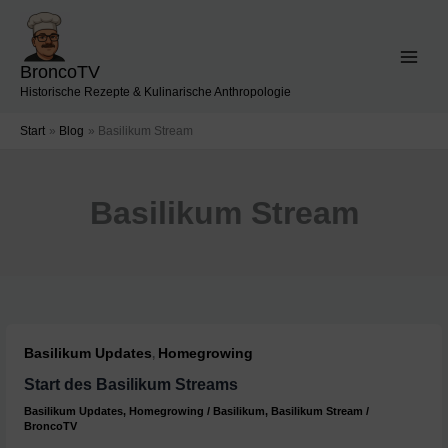
Zum
Inhalt
springen
BroncoTV
Historische Rezepte & Kulinarische Anthropologie
Start
Blog
Basilikum Stream
Basilikum Stream
Basilikum Updates
Homegrowing
,
Start des Basilikum Streams
Basilikum Updates
,
Homegrowing
/
Basilikum
,
Basilikum Stream
/
BroncoTV