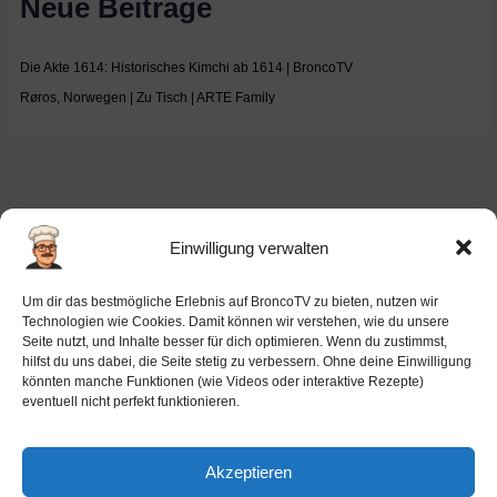
Neue Beiträge
Die Akte 1614: Historisches Kimchi ab 1614 | BroncoTV
Røros, Norwegen | Zu Tisch | ARTE Family
Einwilligung verwalten
Impressum
Um dir das bestmögliche Erlebnis auf BroncoTV zu bieten, nutzen wir
Datenschutz-Haftung
Technologien wie Cookies. Damit können wir verstehen, wie du unsere
Seite nutzt, und Inhalte besser für dich optimieren. Wenn du zustimmst,
Cookie-Richtlinie (EU)
hilfst du uns dabei, die Seite stetig zu verbessern. Ohne deine Einwilligung
Barrierefreiheit
könnten manche Funktionen (wie Videos oder interaktive Rezepte)
eventuell nicht perfekt funktionieren.
Ai-License
Akzeptieren