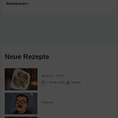
Start
Beitrag lesen »
des
Basilikum
Streams
Neue Rezepte
Mandu-Pi – 만두피
1 Stunde 45 Min.
Anfänger
Pizzateig