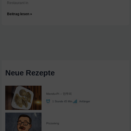
Restaurant in
Mexiko:
Beitrag lesen »
Tetelas
|
Küchen
der
Welt
|
ARTE
Family
Neue Rezepte
Mandu-Pi – 만두피
1 Stunde 45 Min.
Anfänger
Pizzateig