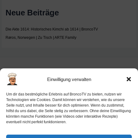
Neue Beiträge
Die Akte 1614: Historisches Kimchi ab 1614 | BroncoTV
Røros, Norwegen | Zu Tisch | ARTE Family
Einwilligung verwalten
Impressum
Um dir das bestmögliche Erlebnis auf BroncoTV zu bieten, nutzen wir
Datenschutz-Haftung
Technologien wie Cookies. Damit können wir verstehen, wie du unsere
Seite nutzt, und Inhalte besser für dich optimieren. Wenn du zustimmst,
Cookie-Richtlinie (EU)
hilfst du uns dabei, die Seite stetig zu verbessern. Ohne deine Einwilligung
Barrierefreiheit
könnten manche Funktionen (wie Videos oder interaktive Rezepte)
eventuell nicht perfekt funktionieren.
Ai-License