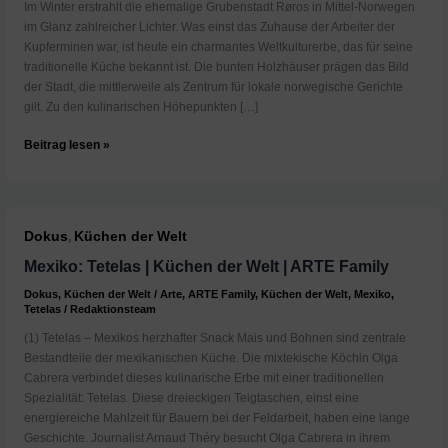
Im Winter erstrahlt die ehemalige Grubenstadt Røros in Mittel-Norwegen
im Glanz zahlreicher Lichter. Was einst das Zuhause der Arbeiter der
Kupferminen war, ist heute ein charmantes Weltkulturerbe, das für seine
traditionelle Küche bekannt ist. Die bunten Holzhäuser prägen das Bild
der Stadt, die mittlerweile als Zentrum für lokale norwegische Gerichte
gilt. Zu den kulinarischen Höhepunkten […]
Røros,
Beitrag lesen »
Norwegen
|
Zu
Tisch
Dokus
Küchen der Welt
,
|
ARTE
Mexiko: Tetelas | Küchen der Welt | ARTE Family
Family
Dokus
,
Küchen der Welt
/
Arte
,
ARTE Family
,
Küchen der Welt
,
Mexiko
,
Tetelas
/
Redaktionsteam
(1) Tetelas – Mexikos herzhafter Snack Mais und Bohnen sind zentrale
Bestandteile der mexikanischen Küche. Die mixtekische Köchin Olga
Cabrera verbindet dieses kulinarische Erbe mit einer traditionellen
Spezialität: Tetelas. Diese dreieckigen Teigtaschen, einst eine
energiereiche Mahlzeit für Bauern bei der Feldarbeit, haben eine lange
Geschichte. Journalist Arnaud Théry besucht Olga Cabrera in ihrem