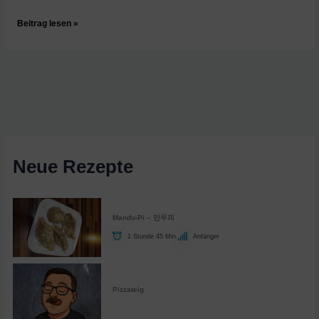
Mexiko:
Beitrag lesen »
Tetelas
|
Küchen
der
Welt
|
ARTE
Family
Neue Rezepte
Mandu-Pi – 만두피
1 Stunde 45 Min.
Anfänger
Pizzateig