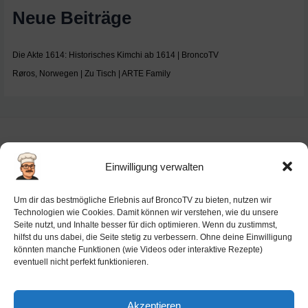
Neue Beiträge
Die Akte 1614: Historisches Kimchi ab 1614 | BroncoTV
Røros, Norwegen | Zu Tisch | ARTE Family
Einwilligung verwalten
Impressum
Um dir das bestmögliche Erlebnis auf BroncoTV zu bieten, nutzen wir
Datenschutz-Haftung
Technologien wie Cookies. Damit können wir verstehen, wie du unsere
Seite nutzt, und Inhalte besser für dich optimieren. Wenn du zustimmst,
Cookie-Richtlinie (EU)
hilfst du uns dabei, die Seite stetig zu verbessern. Ohne deine Einwilligung
Barrierefreiheit
könnten manche Funktionen (wie Videos oder interaktive Rezepte)
eventuell nicht perfekt funktionieren.
Ai-License
Akzeptieren