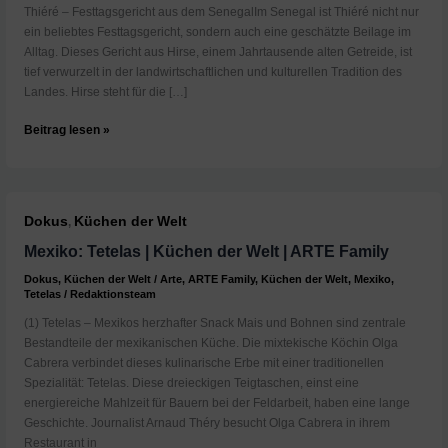
Thiéré – Festtagsgericht aus dem SenegalIm Senegal ist Thiéré nicht nur
ein beliebtes Festtagsgericht, sondern auch eine geschätzte Beilage im
Alltag. Dieses Gericht aus Hirse, einem Jahrtausende alten Getreide, ist
tief verwurzelt in der landwirtschaftlichen und kulturellen Tradition des
Landes. Hirse steht für die […]
Senegal:
Beitrag lesen »
Thiéré
|
Küchen
der
Dokus
Küchen der Welt
,
Welt
|
Mexiko: Tetelas | Küchen der Welt | ARTE Family
ARTE
Dokus
,
Küchen der Welt
/
Arte
,
ARTE Family
,
Küchen der Welt
,
Mexiko
,
Family
Tetelas
/
Redaktionsteam
(1) Tetelas – Mexikos herzhafter Snack Mais und Bohnen sind zentrale
Bestandteile der mexikanischen Küche. Die mixtekische Köchin Olga
Cabrera verbindet dieses kulinarische Erbe mit einer traditionellen
Spezialität: Tetelas. Diese dreieckigen Teigtaschen, einst eine
energiereiche Mahlzeit für Bauern bei der Feldarbeit, haben eine lange
Geschichte. Journalist Arnaud Théry besucht Olga Cabrera in ihrem
Restaurant in