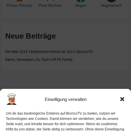
Omas Rezept
Pixel Kitchen
Vegan
Vegetarisch
Neue Beiträge
Die Akte 1614: Historisches Kimchi ab 1614 | BroncoTV
Røros, Norwegen | Zu Tisch | ARTE Family
Einwilligung verwalten
Impressum
Um dir das bestmögliche Erlebnis auf BroncoTV zu bieten, nutzen wir
Datenschutz-Haftung
Technologien wie Cookies. Damit können wir verstehen, wie du unsere
Seite nutzt, und Inhalte besser für dich optimieren. Wenn du zustimmst,
Cookie-Richtlinie (EU)
hilfst du uns dabei, die Seite stetig zu verbessern. Ohne deine Einwilligung