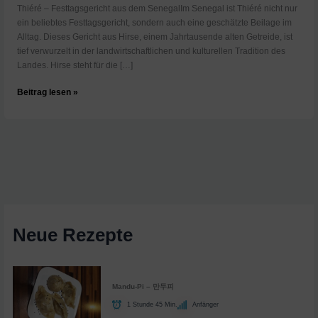
Thiéré – Festtagsgericht aus dem SenegalIm Senegal ist Thiéré nicht nur
ein beliebtes Festtagsgericht, sondern auch eine geschätzte Beilage im
Alltag. Dieses Gericht aus Hirse, einem Jahrtausende alten Getreide, ist
tief verwurzelt in der landwirtschaftlichen und kulturellen Tradition des
Landes. Hirse steht für die […]
Senegal:
Beitrag lesen »
Thiéré
|
Küchen
der
Welt
|
ARTE
Family
Neue Rezepte
Mandu-Pi – 만두피
1 Stunde 45 Min.
Anfänger