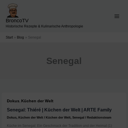
Zum
Inhalt
springen
BroncoTV
Historische Rezepte & Kulinarische Anthropologie
Start
Blog
Senegal
Senegal
Dokus
Küchen der Welt
,
Senegal: Thiéré | Küchen der Welt | ARTE Family
Dokus
,
Küchen der Welt
/
Küchen der Welt
,
Senegal
/
Redaktionsteam
Küche im Senegal: Ein Geschmack der Tradition und der Heimat (1)