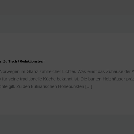
s
,
Zu Tisch
/
Redaktionsteam
-Norwegen im Glanz zahlreicher Lichter. Was einst das Zuhause der A
für seine traditionelle Küche bekannt ist. Die bunten Holzhäuser prä
ichte gilt. Zu den kulinarischen Höhepunkten […]