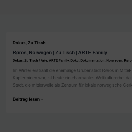
,
Dokus
Zu Tisch
Røros, Norwegen | Zu Tisch | ARTE Family
Dokus
,
Zu Tisch
/
Arte
,
ARTE Family
,
Doku
,
Dokumentation
,
Norwegen
,
Røro
Im Winter erstrahlt die ehemalige Grubenstadt Røros in Mittel
Kupferminen war, ist heute ein charmantes Weltkulturerbe, das 
Stadt, die mittlerweile als Zentrum für lokale norwegische Ger
Røros,
Beitrag lesen »
Norwegen
|
Zu
Tisch