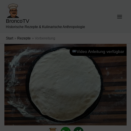
Zum
Inhalt
springen
BroncoTV
Historische Rezepte & Kulinarische Anthropologie
Start
Rezepte
Vorbereitung
Video Anleitung verfügbar