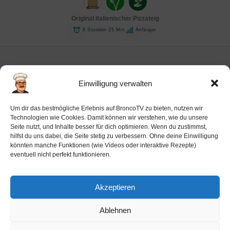
Original italienischer Pizzateig
8 Stunden 25 Min.
Anfänger
Einwilligung verwalten
Impressum
Um dir das bestmögliche Erlebnis auf BroncoTV zu bieten, nutzen wir
Datenschutz-Haftung
Technologien wie Cookies. Damit können wir verstehen, wie du unsere
Seite nutzt, und Inhalte besser für dich optimieren. Wenn du zustimmst,
Cookie-Richtlinie (EU)
hilfst du uns dabei, die Seite stetig zu verbessern. Ohne deine Einwilligung
Barrierefreiheit
könnten manche Funktionen (wie Videos oder interaktive Rezepte)
eventuell nicht perfekt funktionieren.
Ai-License
Akzeptieren
Ablehnen
Copyright © 2026 BroncoTV.com