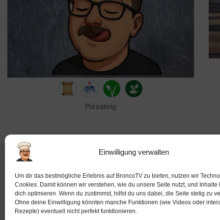
Pizzateig
Einwilligung verwalten
Impressum
Um dir das bestmögliche Erlebnis auf BroncoTV zu bieten, nutzen wir Techno
Cookies. Damit können wir verstehen, wie du unsere Seite nutzt, und Inhalte 
dich optimieren. Wenn du zustimmst, hilfst du uns dabei, die Seite stetig zu v
Ohne deine Einwilligung könnten manche Funktionen (wie Videos oder intera
Rezepte) eventuell nicht perfekt funktionieren.