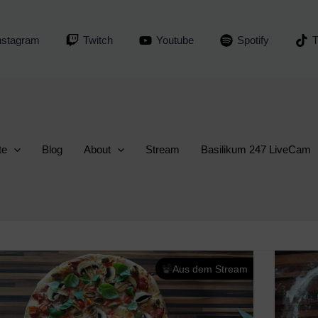
nstagram
Twitch
Youtube
Spotify
T
te
Blog
About
Stream
Basilikum 247 LiveCam
Aus dem Stream