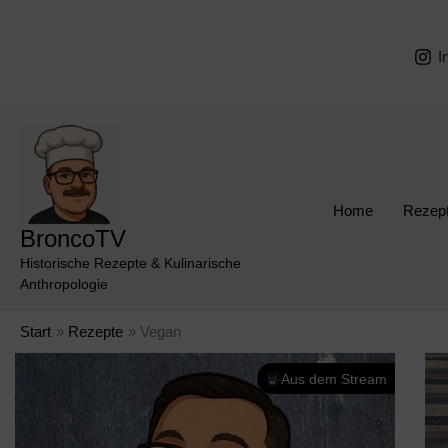
Zum
Inhalt
I
springen
Home
Rezep
BroncoTV
Historische Rezepte & Kulinarische
Anthropologie
Start
Rezepte
Vegan
Aus dem Stream