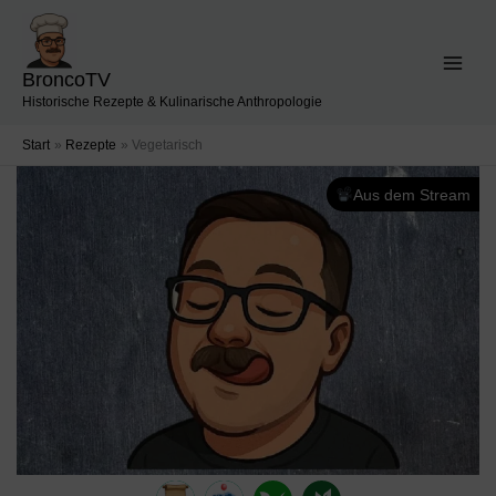
Zum
Inhalt
springen
BroncoTV
Historische Rezepte & Kulinarische Anthropologie
Start
Rezepte
Vegetarisch
Aus dem Stream