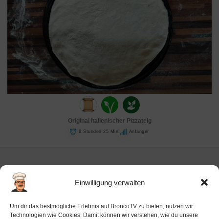
Original italienischer Pizzateig
8 Stunden 25 Min.
Anfänger
Einwilligung verwalten
Impressum
Um dir das bestmögliche Erlebnis auf BroncoTV zu bieten, nutzen wir
Datenschutz-Haftung
Technologien wie Cookies. Damit können wir verstehen, wie du unsere