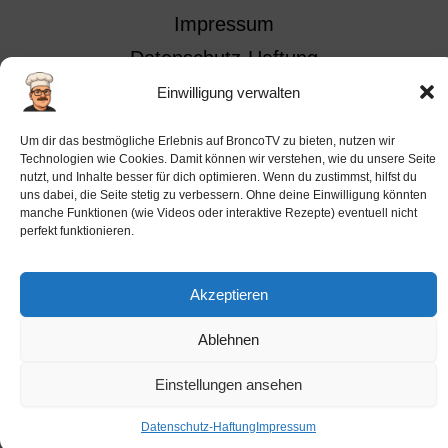
Impressum
Datenschutz-Haftung
Cookie-Richtlinie (EU)
Einwilligung verwalten
Barrierefreiheit
Um dir das bestmögliche Erlebnis auf BroncoTV zu bieten, nutzen wir
Ai-License
Technologien wie Cookies. Damit können wir verstehen, wie du unsere Seite
nutzt, und Inhalte besser für dich optimieren. Wenn du zustimmst, hilfst du
uns dabei, die Seite stetig zu verbessern. Ohne deine Einwilligung könnten
manche Funktionen (wie Videos oder interaktive Rezepte) eventuell nicht
perfekt funktionieren.
Copyright © 2026 BroncoTV.com
Akzeptieren
Ablehnen
Einstellungen ansehen
Datenschutz-Haftung
Impressum