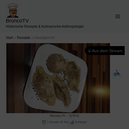
Zum
Inhalt
springen
BroncoTV
Historische Rezepte & Kulinarische Anthropologie
Start
Rezepte
Hauptgericht
Aus dem Stream
Mandu-Pi – 만두피
1 Stunde 45 Min.
Anfänger