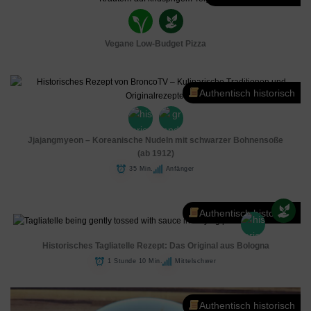
Vegane Low-Budget Pizza
Authentisch historisch
Jjajangmyeon – Koreanische Nudeln mit schwarzer Bohnensoße
(ab 1912)
35 Min.
Anfänger
Authentisch historisch
Historisches Tagliatelle Rezept: Das Original aus Bologna
1 Stunde 10 Min.
Mittelschwer
Authentisch historisch