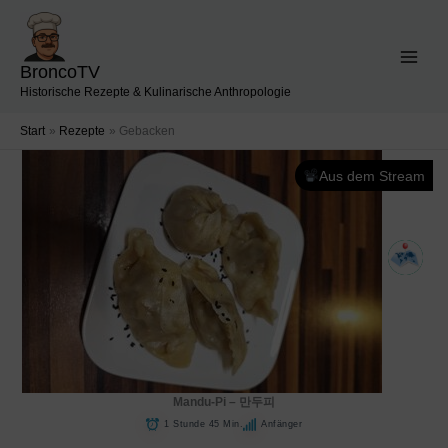
Zum
Inhalt
springen
BroncoTV
Historische Rezepte & Kulinarische Anthropologie
Start
Rezepte
Gebacken
Aus dem Stream
Mandu-Pi – 만두피
1 Stunde 45 Min.
Anfänger