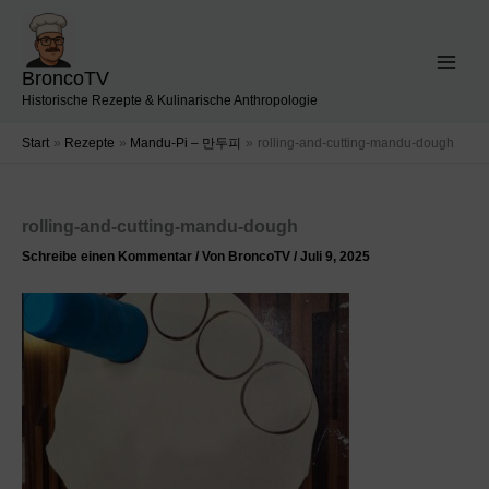
Zum
Inhalt
springen
BroncoTV
Historische Rezepte & Kulinarische Anthropologie
Start
Rezepte
Mandu-Pi – 만두피
rolling-and-cutting-mandu-dough
rolling-and-cutting-mandu-dough
Schreibe einen Kommentar
/ Von
BroncoTV
/
Juli 9, 2025