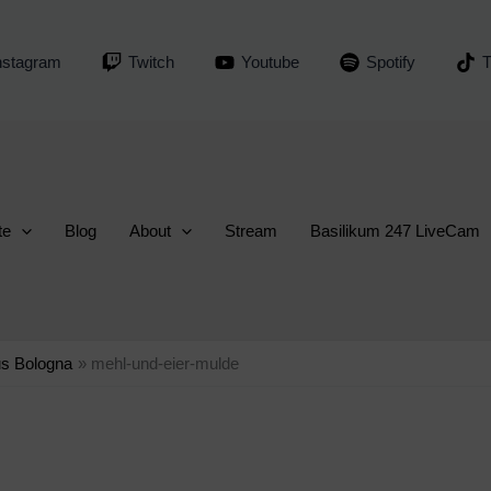
nstagram
Twitch
Youtube
Spotify
T
te
Blog
About
Stream
Basilikum 247 LiveCam
aus Bologna
mehl-und-eier-mulde