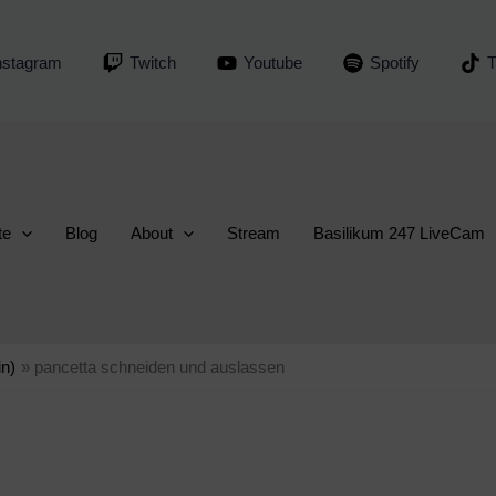
nstagram
Twitch
Youtube
Spotify
T
te
Blog
About
Stream
Basilikum 247 LiveCam
in)
pancetta schneiden und auslassen