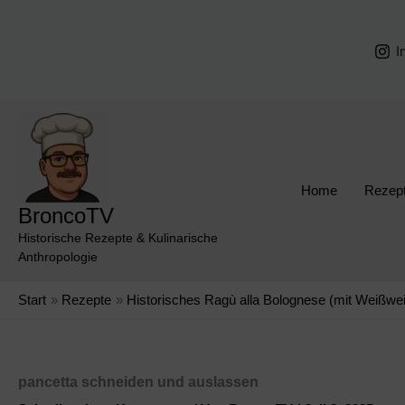
Zum
Inhalt
I
springen
Home
Rezep
BroncoTV
Historische Rezepte & Kulinarische
Anthropologie
Start
Rezepte
Historisches Ragù alla Bolognese (mit Weißwe
pancetta schneiden und auslassen