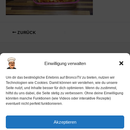
ZURÜCK
Einwilligung verwalten
Impressum
Um dir das bestmögliche Erlebnis auf BroncoTV zu bieten, nutzen wir
Datenschutz-Haftung
Technologien wie Cookies. Damit können wir verstehen, wie du unsere
Seite nutzt, und Inhalte besser für dich optimieren. Wenn du zustimmst,
Cookie-Richtlinie (EU)
hilfst du uns dabei, die Seite stetig zu verbessern. Ohne deine Einwilligung
Barrierefreiheit
könnten manche Funktionen (wie Videos oder interaktive Rezepte)
eventuell nicht perfekt funktionieren.
Ai-License
Akzeptieren