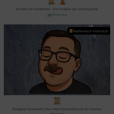
Ma Bok-rim Tteokbokki – Das Original aus Sindang-dong
Mittelschwer
Authentisch historisch
Gungjung Tteokbokki: Eine milde Köstlichkeit aus der Joseon-