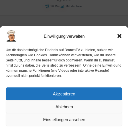
Dynastie
50 Min.
Mittelschwer
Einwilligung verwalten
Impressum
Um dir das bestmögliche Erlebnis auf BroncoTV zu bieten, nutzen wir
Datenschutz-Haftung
Technologien wie Cookies. Damit können wir verstehen, wie du unsere
Seite nutzt, und Inhalte besser für dich optimieren. Wenn du zustimmst,
Cookie-Richtlinie (EU)
hilfst du uns dabei, die Seite stetig zu verbessern. Ohne deine Einwilligung
Barrierefreiheit
könnten manche Funktionen (wie Videos oder interaktive Rezepte)
eventuell nicht perfekt funktionieren.
Ai-License
Akzeptieren
Ablehnen
Copyright © 2026 BroncoTV.com
Einstellungen ansehen