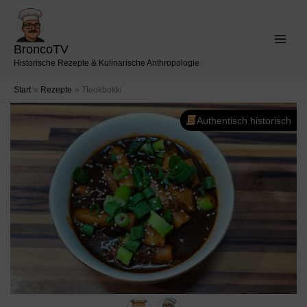
Zum
Inhalt
springen
BroncoTV
Historische Rezepte & Kulinarische Anthropologie
Start
Rezepte
Tteokbokki
Authentisch historisch