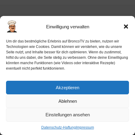
Einwilligung verwalten
Impressum
Um dir das bestmögliche Erlebnis auf BroncoTV zu bieten, nutzen wir
Datenschutz-Haftung
Technologien wie Cookies. Damit können wir verstehen, wie du unsere
Seite nutzt, und Inhalte besser für dich optimieren. Wenn du zustimmst,
Cookie-Richtlinie (EU)
hilfst du uns dabei, die Seite stetig zu verbessern. Ohne deine Einwilligung
Barrierefreiheit
könnten manche Funktionen (wie Videos oder interaktive Rezepte)
eventuell nicht perfekt funktionieren.
Ai-License
Akzeptieren
Ablehnen
Copyright © 2026 BroncoTV.com
Einstellungen ansehen
Datenschutz-Haftung
Impressum