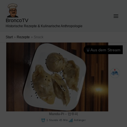
Zum
Inhalt
springen
BroncoTV
Historische Rezepte & Kulinarische Anthropologie
Start
Rezepte
Snack
Aus dem Stream
Mandu-Pi – 만두피
1 Stunde 45 Min.
Anfänger