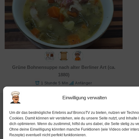
Grüne Bohnensuppe nach alter Berliner Art (ca.
1880)
1 Stunde 5 Min.
Anfänger
Einwilligung verwalten
Impressum
Um dir das bestmögliche Erlebnis auf BroncoTV zu bieten, nutzen wir Techno
Cookies. Damit können wir verstehen, wie du unsere Seite nutzt, und Inhalte 
dich optimieren. Wenn du zustimmst, hilfst du uns dabei, die Seite stetig zu v
Ohne deine Einwilligung könnten manche Funktionen (wie Videos oder intera
Rezepte) eventuell nicht perfekt funktionieren.