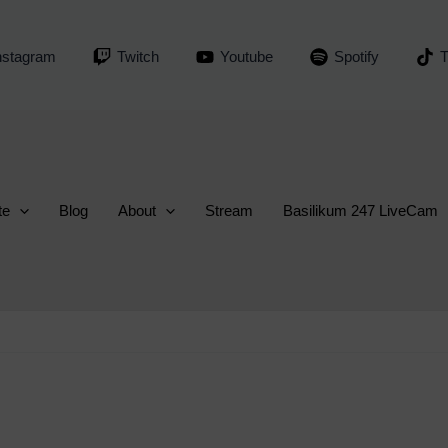
nstagram
Twitch
Youtube
Spotify
T
te
Blog
About
Stream
Basilikum 247 LiveCam