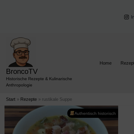
Zum
Inhalt
I
springen
Home
Rezep
BroncoTV
Historische Rezepte & Kulinarische
Anthropologie
Start
Rezepte
rustikale Suppe
Authentisch historisch