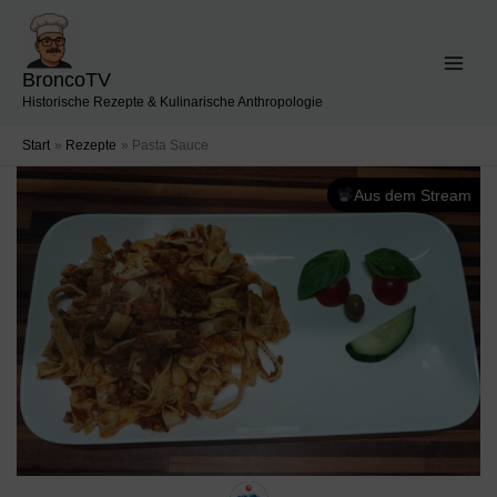
Zum
Inhalt
springen
BroncoTV
Historische Rezepte & Kulinarische Anthropologie
Start
Rezepte
Pasta Sauce
Aus dem Stream