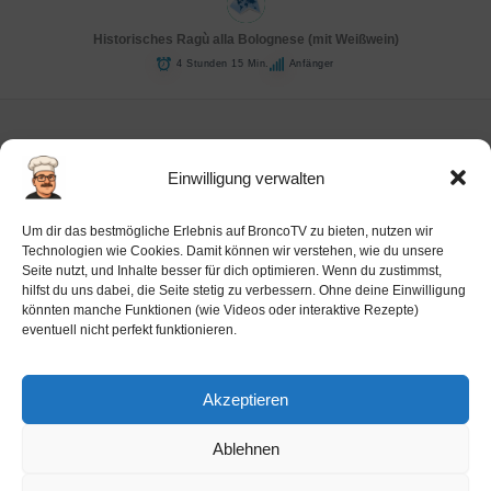
Historisches Ragù alla Bolognese (mit Weißwein)
4 Stunden 15 Min.
Anfänger
Einwilligung verwalten
Impressum
Um dir das bestmögliche Erlebnis auf BroncoTV zu bieten, nutzen wir
Datenschutz-Haftung
Technologien wie Cookies. Damit können wir verstehen, wie du unsere
Seite nutzt, und Inhalte besser für dich optimieren. Wenn du zustimmst,
Cookie-Richtlinie (EU)
hilfst du uns dabei, die Seite stetig zu verbessern. Ohne deine Einwilligung
Barrierefreiheit
könnten manche Funktionen (wie Videos oder interaktive Rezepte)
eventuell nicht perfekt funktionieren.
Ai-License
Akzeptieren
Ablehnen
Copyright © 2026 BroncoTV.com