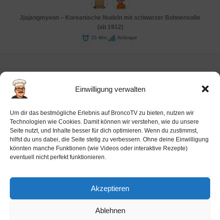
Jjajangmyeon – Koreanische Nudeln mit schwarzer Bohnensoße
(ab 1912)
35 Min.
Anfänger
Einwilligung verwalten
Impressum
Um dir das bestmögliche Erlebnis auf BroncoTV zu bieten, nutzen wir
Datenschutz-Haftung
Technologien wie Cookies. Damit können wir verstehen, wie du unsere
Seite nutzt, und Inhalte besser für dich optimieren. Wenn du zustimmst,
Cookie-Richtlinie (EU)
hilfst du uns dabei, die Seite stetig zu verbessern. Ohne deine Einwilligung
Barrierefreiheit
könnten manche Funktionen (wie Videos oder interaktive Rezepte)
eventuell nicht perfekt funktionieren.
Ai-License
Akzeptieren
Ablehnen