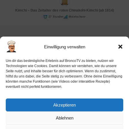
Kimchi – Das Zeitalter des roten Chinakohl-Kimchi (ab 1614)
27 Stunden
Mittelschwer
Einwilligung verwalten
Impressum
Um dir das bestmögliche Erlebnis auf BroncoTV zu bieten, nutzen wir
Datenschutz-Haftung
Technologien wie Cookies. Damit können wir verstehen, wie du unsere
Seite nutzt, und Inhalte besser für dich optimieren. Wenn du zustimmst,
Cookie-Richtlinie (EU)
hilfst du uns dabei, die Seite stetig zu verbessern. Ohne deine Einwilligung
Barrierefreiheit
könnten manche Funktionen (wie Videos oder interaktive Rezepte)
eventuell nicht perfekt funktionieren.
Ai-License
Akzeptieren
Ablehnen
Copyright © 2026 BroncoTV.com