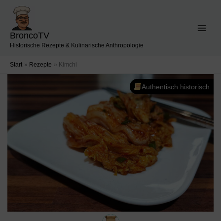
Zum
Inhalt
springen
BroncoTV
Historische Rezepte & Kulinarische Anthropologie
Start
Rezepte
Kimchi
Authentisch historisch