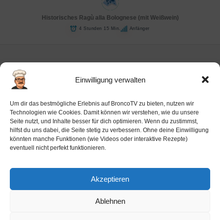
Historisches Ragù alla Bolognese (mit Weißwein)
4 Stunden 15 Min.
Anfänger
Einwilligung verwalten
Impressum
Um dir das bestmögliche Erlebnis auf BroncoTV zu bieten, nutzen wir
Datenschutz-Haftung
Technologien wie Cookies. Damit können wir verstehen, wie du unsere
Seite nutzt, und Inhalte besser für dich optimieren. Wenn du zustimmst,
Cookie-Richtlinie (EU)
hilfst du uns dabei, die Seite stetig zu verbessern. Ohne deine Einwilligung
Barrierefreiheit
könnten manche Funktionen (wie Videos oder interaktive Rezepte)
eventuell nicht perfekt funktionieren.
Ai-License
Akzeptieren
Ablehnen
Copyright © 2026 BroncoTV.com