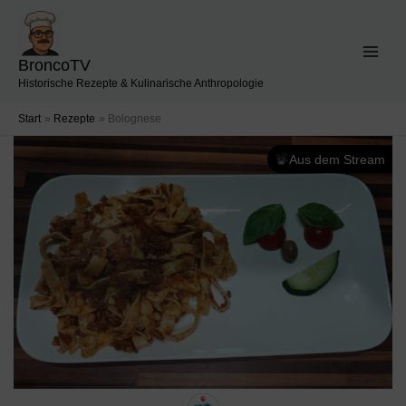
Zum
Inhalt
springen
BroncoTV
Historische Rezepte & Kulinarische Anthropologie
Start
Rezepte
Bolognese
Aus dem Stream