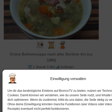
Grüne Bohnensuppe nach alter Berliner Art (ca.
1880)
1 Stunde 5 Min.
Anfänger
Einwilligung verwalten
Impressum
Um dir das bestmögliche Erlebnis auf BroncoTV zu bieten, nutzen wir Techno
Cookies. Damit können wir verstehen, wie du unsere Seite nutzt, und Inhalte 
dich optimieren. Wenn du zustimmst, hilfst du uns dabei, die Seite stetig zu v
Ohne deine Einwilligung könnten manche Funktionen (wie Videos oder intera
Rezepte) eventuell nicht perfekt funktionieren.