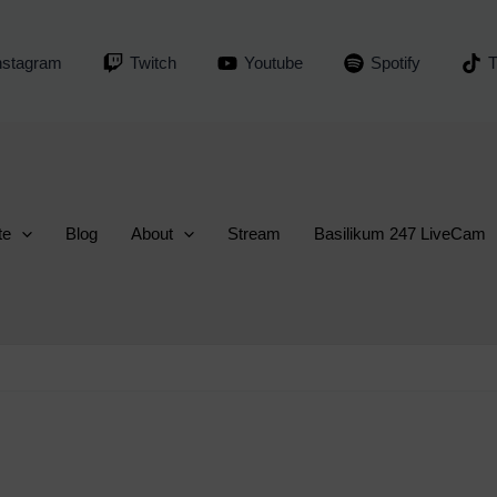
nstagram
Twitch
Youtube
Spotify
T
te
Blog
About
Stream
Basilikum 247 LiveCam