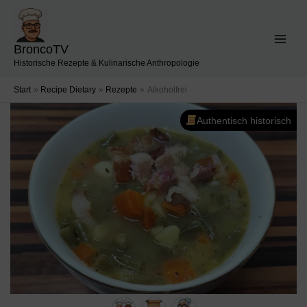
Zum
Inhalt
springen
BroncoTV
Historische Rezepte & Kulinarische Anthropologie
Start
Recipe Dietary
Rezepte
Alkoholfrei
Authentisch historisch