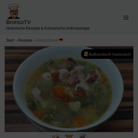
Zum
Inhalt
springen
BroncoTV
Historische Rezepte & Kulinarische Anthropologie
Start
Rezepte
Deutschland
Authentisch historisch