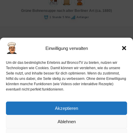
Grüne Bohnensuppe nach alter Berliner Art (ca. 1880)
1 Stunde 5 Min.
Anfänger
Einwilligung verwalten
Impressum
Um dir das bestmögliche Erlebnis auf BroncoTV zu bieten, nutzen wir
Datenschutz-Haftung
Technologien wie Cookies. Damit können wir verstehen, wie du unsere
Seite nutzt, und Inhalte besser für dich optimieren. Wenn du zustimmst,
Cookie-Richtlinie (EU)
hilfst du uns dabei, die Seite stetig zu verbessern. Ohne deine Einwilligung
Barrierefreiheit
könnten manche Funktionen (wie Videos oder interaktive Rezepte)
eventuell nicht perfekt funktionieren.
Ai-License
Akzeptieren
Ablehnen
Copyright © 2026 BroncoTV.com