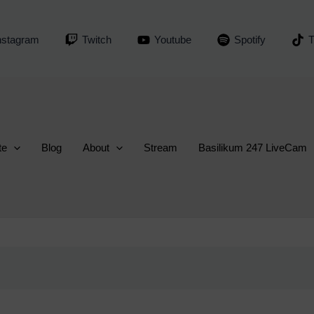
nstagram
Twitch
Youtube
Spotify
T
te
Blog
About
Stream
Basilikum 247 LiveCam