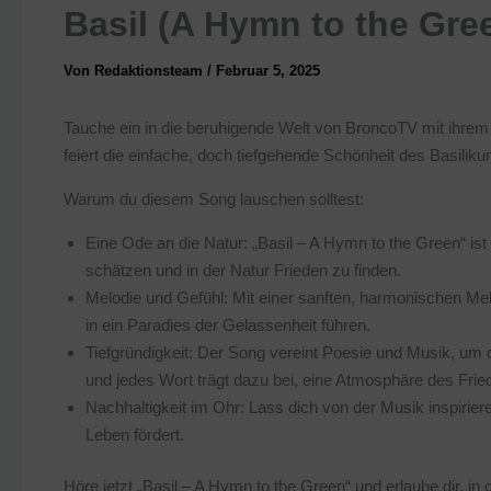
Basil (A Hymn to the Gre
Von
Redaktionsteam
/
Februar 5, 2025
Tauche ein in die beruhigende Welt von BroncoTV mit ihrem
feiert die einfache, doch tiefgehende Schönheit des Basiliku
Warum du diesem Song lauschen solltest:
Eine Ode an die Natur: „Basil – A Hymn to the Green“ ist 
schätzen und in der Natur Frieden zu finden.
Melodie und Gefühl: Mit einer sanften, harmonischen Mel
in ein Paradies der Gelassenheit führen.
Tiefgründigkeit: Der Song vereint Poesie und Musik, um 
und jedes Wort trägt dazu bei, eine Atmosphäre des Frie
Nachhaltigkeit im Ohr: Lass dich von der Musik inspirier
Leben fördert.
Höre jetzt „Basil – A Hymn to the Green“ und erlaube dir, 