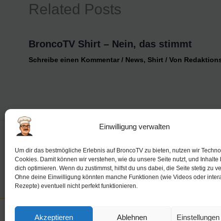
Related Posts
BroncoTV Shirt – Nein, das stimmt
Schreibe einen Kommentar
/
News
,
Shirt
/ Von
Redaktion
Einwilligung verwalten
Impressum
Um dir das bestmögliche Erlebnis auf BroncoTV zu bieten, nutzen wir Techno
Cookies. Damit können wir verstehen, wie du unsere Seite nutzt, und Inhalte 
dich optimieren. Wenn du zustimmst, hilfst du uns dabei, die Seite stetig zu v
Ohne deine Einwilligung könnten manche Funktionen (wie Videos oder intera
Rezepte) eventuell nicht perfekt funktionieren.
Akzeptieren
Ablehnen
Einstellunge