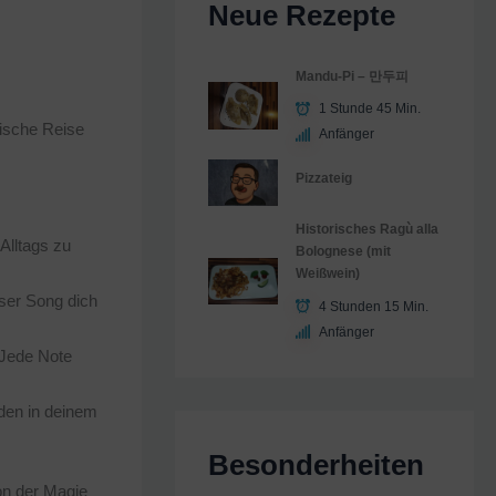
Neue Rezepte
Mandu-Pi – 만두피
1 Stunde 45 Min.
lische Reise
Anfänger
Pizzateig
Historisches Ragù alla
Alltags zu
Bolognese (mit
Weißwein)
eser Song dich
4 Stunden 15 Min.
Anfänger
 Jede Note
eden in deinem
Besonderheiten
on der Magie