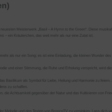
en)
 neuesten Meisterwerk „Basil – A Hymn to the Green“. Diese musika
ms – ein Kräuterchen, das weit mehr als nur eine Zutat ist.
mehr als nur ein Song; es ist eine Einladung, die kleinen Wunder des 
odie und einer Stimmung, die Ruhe und Erholung verspricht, wird di
das Basilikum als Symbol für Liebe, Heilung und Harmonie zu feiern.
dens zu schaffen.
en, die Achtsamkeit gegenüber der Natur und das Kultivieren von Fri
in der Melodie und den Texten von BroncoTV zu versinken. Lass dich v