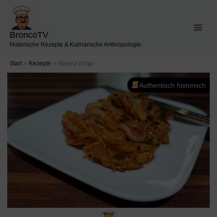
Zum
Inhalt
springen
BroncoTV
Historische Rezepte & Kulinarische Anthropologie
Start
Rezepte
Maneul (마늘)
Authentisch historisch