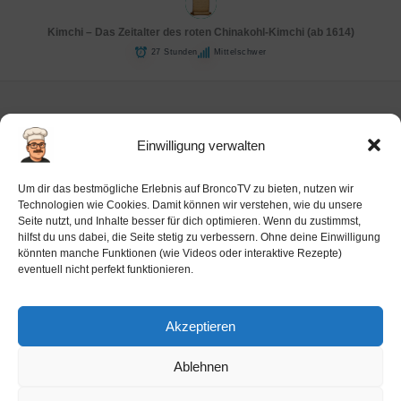
Kimchi – Das Zeitalter des roten Chinakohl-Kimchi (ab 1614)
27 Stunden
Mittelschwer
Einwilligung verwalten
Impressum
Um dir das bestmögliche Erlebnis auf BroncoTV zu bieten, nutzen wir
Datenschutz-Haftung
Technologien wie Cookies. Damit können wir verstehen, wie du unsere
Seite nutzt, und Inhalte besser für dich optimieren. Wenn du zustimmst,
Cookie-Richtlinie (EU)
hilfst du uns dabei, die Seite stetig zu verbessern. Ohne deine Einwilligung
Barrierefreiheit
könnten manche Funktionen (wie Videos oder interaktive Rezepte)
eventuell nicht perfekt funktionieren.
Ai-License
Akzeptieren
Ablehnen
Copyright © 2026 BroncoTV.com